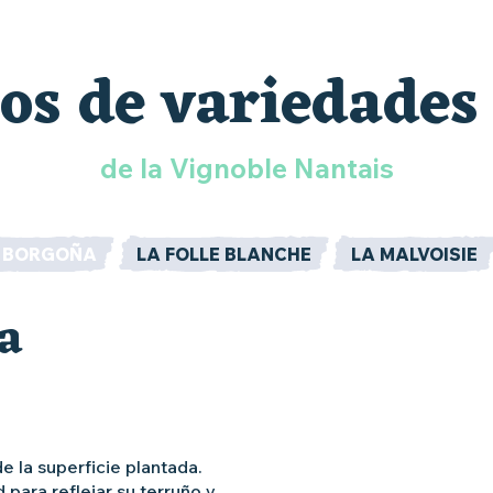
os de variedades
de la Vignoble Nantais
E BORGOÑA
LA FOLLE BLANCHE
LA MALVOISIE
a
 la superficie plantada.
 para reflejar su terruño y