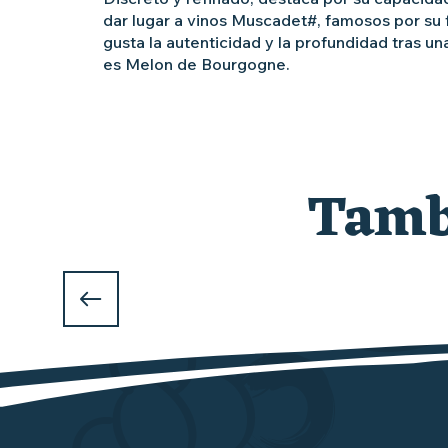
dar lugar a vinos Muscadet#, famosos por su fr
gusta la autenticidad y la profundidad tras un
es Melon de Bourgogne.
La
La
Gamay
Folle
Malvoisie
Tambi
Blanche