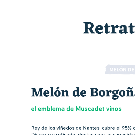
Retrat
MELÓN D
Melón
Melón de Borgoñ
de
Borgoña
el emblema de Muscadet vinos
Rey de los viñedos de Nantes, cubre el 95% de
Discreto y refinado, destaca por su capacidad