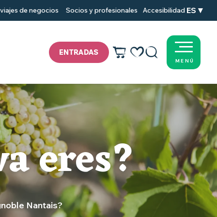
ES
viajes de negocios
Socios y profesionales
Accesibilidad
ENTRADAS
MENÚ
Voir les favoris
Buscar
va eres?
ignoble Nantais?