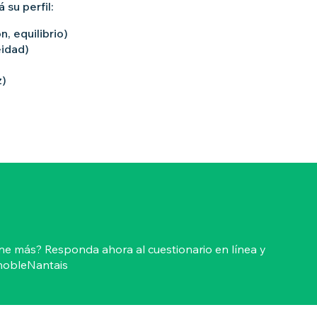
 su perfil:
, equilibrio)
eidad)
z)
ne más? Responda ahora al cuestionario en línea y
nobleNantais