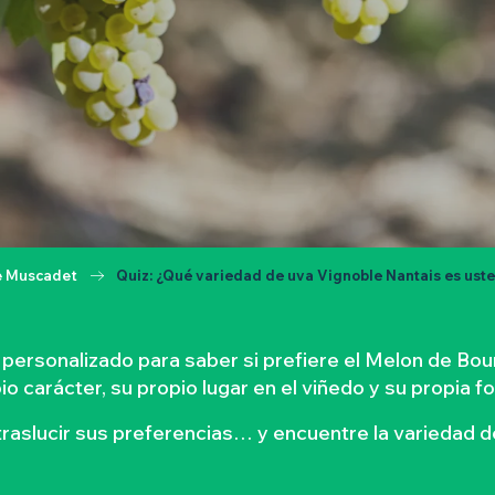
e Muscadet
Quiz: ¿Qué variedad de uva Vignoble Nantais es ust
ersonalizado para saber si prefiere el Melon de Bourg
 carácter, su propio lugar en el viñedo y su propia f
traslucir sus preferencias… y encuentre la variedad 