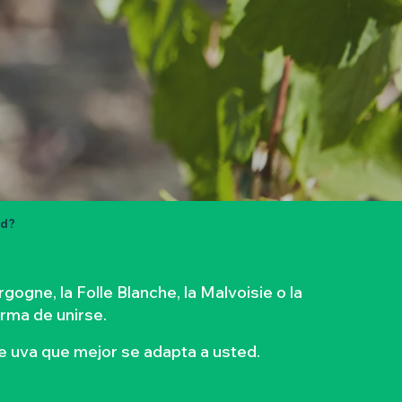
ed?
ogne, la Folle Blanche, la Malvoisie o la
orma de unirse.
de uva que mejor se adapta a usted.