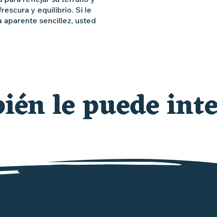
escura y equilibrio. Si le
a aparente sencillez, usted
én le puede inte
PASEOS POR LOS VIÑEDOS
rutas del vino en la región Muscadet