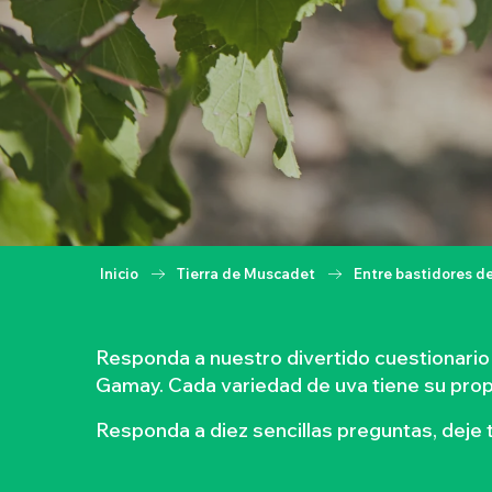
Inicio
Tierra de Muscadet
Entre bastidores d
Responda a nuestro divertido cuestionario p
Gamay. Cada variedad de uva tiene su propio
Responda a diez sencillas preguntas, deje 