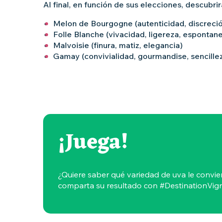
Al final, en función de sus elecciones, descubrirá
Melon de Bourgogne (autenticidad, discreción
Folle Blanche (vivacidad, ligereza, espontan
Malvoisie (finura, matiz, elegancia)
Gamay (convivialidad, gourmandise, sencille
¡Juega!
¿Quiere saber qué variedad de uva le convie
comparta su resultado con #DestinationVig