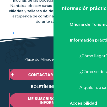
muchas de las bodegas de la región Vignoble
Nantais# ofrecen
catas guiadas
,
paseos por los
Información práctic
viñedos
y
talleres de descubrimiento
. Una forma
estupenda de combinar conocimiento y sabor
durante su estancia.
ALREDEDOR DEL MUSCADET
Oficina de Turism
Información práct
¿Cómo llegar
Place du Minage - 44190 Clisson
¿Cómo se des
CONTACTAR CON NOSOTROS
BOLETÍN INFORMATIVO
Alquiler de sa
ME SUSCRIBO AL BOLETÍN
INFORMATIVO
Accesibilidad