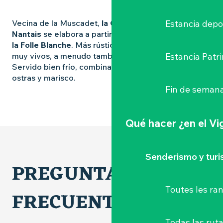
Vecina de la Muscadet,
la Gros Plant du Pays
Estancia depo
Nantais
se elabora a partir de otra variedad de uva:
la Folle Blanche
. Más rústica y ácida, produce vinos
muy vivos, a menudo también elaborados
Estancia Patr
sobre lías
.
Servido bien frío, combina perfectamente con
ostras y marisco.
Fin de semana
Qué hacer
¿en el V
Senderismo y tur
PREGUNTAS
Toutes les r
FRECUENTES
Todas las ruta