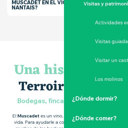
MUSCADET EN EL VIGNOBLE
Visitas y patrimon
NANTAIS?
Actividades e
Visitas guiad
Visitar un cast
Una historia de
Terroir à vivre
Los molinos
¿Dónde dormir?
Bodegas, fincas y actividades
El
Muscadet
es un vino, un paisaje, una forma de
¿Dónde comer?
vida. Para ayudarle a comprender sus sutilezas,