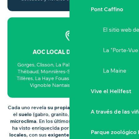
Pont Caffino
El sitio web d
La "Porte-Vue
AOC LOCAL DE MUSCADET
Gorges, Clisson, La Pallet, Goulaine, Château-
La Maine
Thébaud, Monnières-Saint-Fiacre, Mouzillon-
Tillères, La Haye Fouassière, Vallet y (fuera del
Vignoble Nantais) Champtoceaux.
Vive el Hellfest
Cada uno revela
su propia personalidad
, influida por
A través de las vi
el
suelo
(gabro, granito, esquisto de mica…) y el
microclima
. En los últimos años, esta diversidad se
ha visto enriquecida por la incorporación de
crus
Parque zoológico 
locales,
con sus
exigentes pliegos de condiciones
.