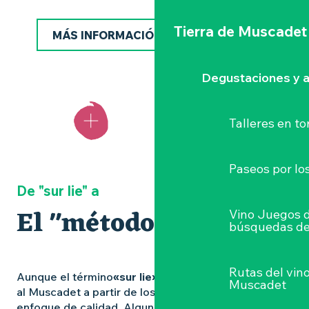
Tierra de Muscadet
MÁS INFORMACIÓN SOBRE LAS DOC
Degustaciones y a
¿Lo
sabía?
Talleres
en to
Paseos por lo
De "sur lie" a
El "método Nantes
Vino Juegos 
búsquedas de
Rutas del vin
Aunque el término
«sur lie» (sobre lías
) hizo famoso
Muscadet
al Muscadet a partir de los años 70, ya no es el único
enfoque de calidad. Algunos vinicultores optan por