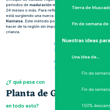
periodos de
maduración más largos
, a veces de 18,
Tierra de Muscad
24 meses o más. Para reflejar mejor esta riqueza,
está surgiendo una nueva expresión:
el método
Nantaise
. Este método pone de relieve el saber
Fin de semana de 
hacer de la región sin imponer una duración fija de
crianza.
Nuestras ideas para
Una idea de...
Fin de semana
¿Y qué pasa con
Planta de Gros
Fin de seman
en todo esto?
100% descans