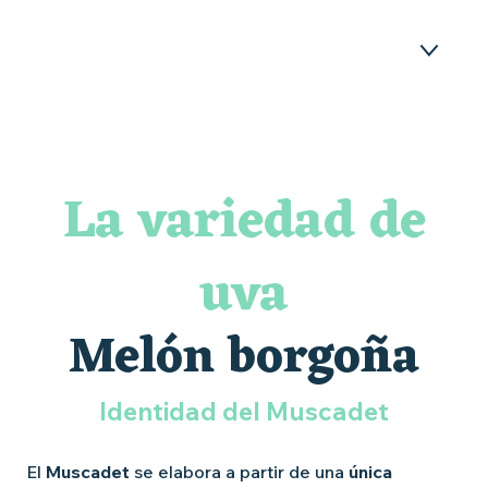
LA VARIEDAD DE UVA MELON DE
BOURGOGNE
La variedad de
UNA DENOMINACIÓN, VARIOS
TERRUÑOS
uva
EL "MÉTODO NANTES" Y "SUR LIE"
(SOBRE LÍAS)
Melón borgoña
PREGUNTAS FRECUENTES
Identidad del Muscadet
El
Muscadet
se elabora a partir de una
única