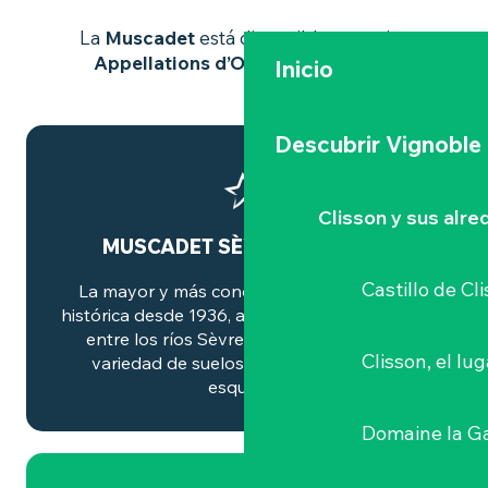
La
Muscadet
está disponible en varias
Appellations d’Origine Contrôlée
:
Inicio
Descubrir Vignoble
Clisson y sus alr
MUSCADET SÈVRE-ET-MAINE
Castillo de Cl
La mayor y más conocida. Denominación
histórica desde 1936, abarca 4.500 hectáreas
entre los ríos Sèvre y Maine, sobre una
Clisson, el lu
variedad de suelos de gneis, granito y
esquisto.
Domaine la G