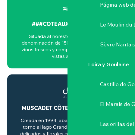
Página web de
###COTEAUX DE LA LOIRE
Le Moulin du 
Situada al noreste de Nantes, esta
denominación de 150 hectáreas produce
Sèvre Nantai
vinos frescos y complejos en laderas con
vistas al Loira.
Loira y Goulaine
Castillo de G
El Marais de 
MUSCADET CÔTES DE GRANDLIEU
Creada en 1994, abarca 230 hectáreas en
Las orillas del
torno al lago Grandlieu y produce vinos
delicados y florales con un toque de yodo.