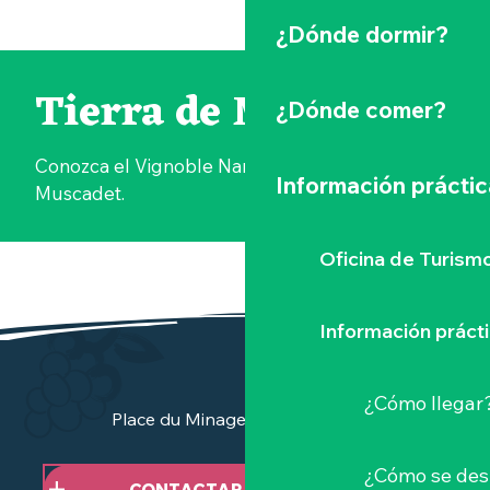
¿Dónde dormir?
Tierra de Muscadet
¿Dónde comer?
Conozca el Vignoble Nantais, la cuna del
Información práctic
Muscadet.
Oficina de Turism
PARTICIPAR EN LA COSECHA DE 2026
Información práct
¿Cómo llegar
Place du Minage - 44190 Clisson
¿Cómo se des
CONTACTAR CON NOSOTROS