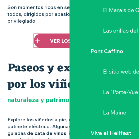
Son momentos ricos en sentidos, accesibles a
El Marais de 
todos, dirigidos por apasionados en un marco
privilegiado.
Las orillas del
VER LOS TALLERES
Pont Caffino
Paseos y excursiones
El sitio web d
por los viñedos
La "Porte-Vue
naturaleza y patrimonio vinícola
La Maine
Explore los viñedos a pie, en bicicleta o incluso en
patinete eléctrico. Algunas bodegas ofrecen
visitas
Vive el Hellfest
guiadas
de cata de vinos
, ideales para descubrir el