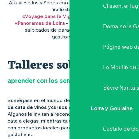
Atraviese los viñedos con las
Rutas de los Vinos del
Clisson, el lu
Valle del Loira,
«Voyage dans le Vignoble de Nantes»
y
«Panoramas de Loira
«, para realizar recorridos
Domaine la G
salpicados de paradas patrimoniales y
gastronómicas.
Página web de
Talleres sobre el vino
Le Moulin du 
aprender con los sentidos
Sèvre Nantai
Sumérjase en el mundo del
Muscadet
con
talleres
de cata de vinos
y
cursos de iniciación a la enología
.
Loira y Goulaine
Algunos le invitan a reconocer aromas mediante una
cata a ciegas, mientras que otros combinan vinos
con productos locales para despertar sus papilas
Castillo de G
gustativas.