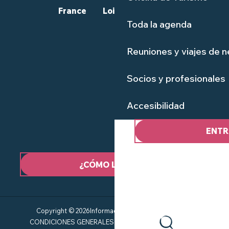
France
Loire-Atlantique
Toda la agenda
Reuniones y viajes de 
Socios y profesionales
Accesibilidad
ENTR
¿CÓMO LLEGAR?
Copyright © 2026
Información jurídica
Mapa del sitio
CONDICIONES GENERALES
Gestión del consentimiento