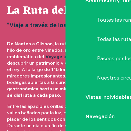
Senderismo y tur
La Ruta del Vino
Toutes les r
"Viaje a través de los viñedos
Todas las ruta
De Nantes a Clisson
, la ruta se despliega como un
hilo de oro entre viñedos, ríos y laderas. Esta ruta
emblemática del
Voyage à Nantes
le invita a
Paseos por lo
descubrir un patrimonio vivo donde el Muscadet# es
el rey. A lo largo
de 115 km
, los paisajes se suceden:
miradores impresionantes, pueblos pintorescos y
Nuestros circu
bodegas abiertas a la curiosidad.
Desde una parada
gastronómica hasta un mirador panorámico, el viaje
se disfruta a cada paso
.
Vistas inolvidable
Entre las apacibles orillas del Sèvre Nantaise y los
valles bañados por la luz, esta escapada combina el
Navegación
placer de los sentidos con la belleza del gesto.
Durante un día o un fin de semana, déjese guiar
por