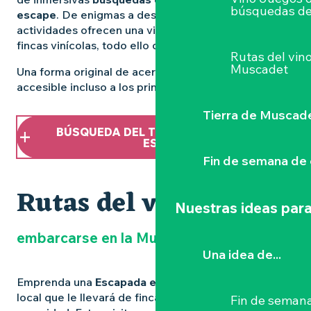
búsquedas de
escape
. De enigmas a descubrimientos, estas
actividades ofrecen una visión diferente de las
fincas vinícolas, todo ello divirtiéndose.
Rutas del vin
Muscadet
Una forma original de acercarse a la cultura del vino,
accesible incluso a los principiantes.
Tierra de Muscad
BÚSQUEDA DEL TESORO Y JUEGOS DE
ESCAPE
Fin de semana de 
Rutas del vino
Nuestras ideas para
embarcarse en la Muscadet Escapada
Una idea de...
Emprenda una
Escapada en Muscadet
, con un guía
local que le llevará de finca en finca, con toda
Fin de semana