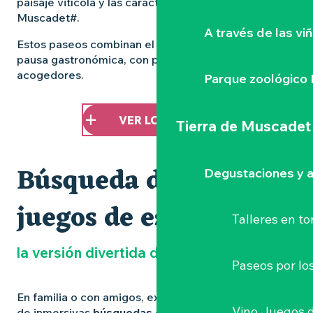
paisaje vitícola y las características especiales de
Muscadet#.
A través de las vi
Estos paseos combinan el ejercicio suave con una
pausa gastronómica, con paradas en viñedos
acogedores.
Parque zoológico 
VER LOS PASEOS
Tierra de Muscadet
Búsqueda del tesoro y
Degustaciones y a
juegos de escape
Talleres
en to
la versión divertida de Muscadet
Paseos por lo
En familia o con amigos, explore los viñedos a través
Vino Juegos 
de inmersivas
búsquedas del tesoro
o
juegos de