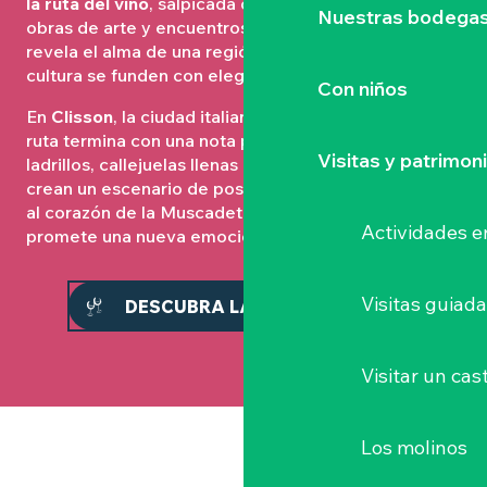
la ruta del vino
, salpicada de sabrosas experiencias,
Nuestras bodegas 
obras de arte y encuentros auténticos. Cada parada
revela el alma de una región donde naturaleza y
cultura se funden con elegancia.
Con niños
En
Clisson
, la ciudad italiana de Vignoble Nantais, la
ruta termina con una nota poética: azulejos y
Visitas y patrimon
ladrillos, callejuelas llenas de flores, castillo y río
crean un escenario de postal. Un viaje embriagador
al corazón de la Muscadet, donde cada curva
Actividades e
promete una nueva emoción.
Visitas guiad
DESCUBRA LA RUTA DEL VINO
Visitar un cast
Los molinos