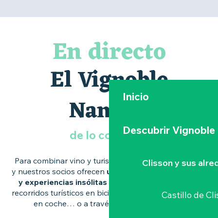
En directo
El Vignoble
Inicio
Nantais
Descubrir Vignoble
de lo contrario
Para combinar vino y turismo, las bodegas turísticas
Clisson y sus alr
y nuestros socios ofrecen
un abanico de excursiones
y experiencias insólitas en el Vignoble Nantais#
:
recorridos turísticos en bicicleta, a caballo, en scooter,
Castillo de Cl
en coche… o a través de talleres del vino.