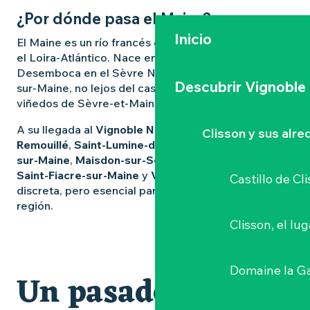
¿Por dónde pasa el Maine?
Inicio
El Maine es un río francés que atraviesa la Vendée y
el Loira-Atlántico. Nace en Les Herbiers, en Vendée.
Desemboca en el Sèvre Nantaise en Saint-Fiacre-
Descubrir Vignoble
sur-Maine, no lejos del castillo de Coing y de los
viñedos de Sèvre-et-Maine.
A su llegada al
Vignoble Nantais
, serpentea por
Clisson y sus alr
Remouillé
,
Saint-Lumine-de-Clisson
,
Aigrefeuille-
sur-Maine
,
Maisdon-sur-Sèvre
,
Château-Thébaud
,
Saint-Fiacre-sur-Maine
y
Vertou
. Una presencia
Castillo de Cl
discreta, pero esencial para el paisaje y la vida de la
región.
Clisson, el lu
Domaine la G
Un pasado