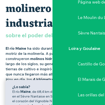
Página web de
molinero e
industrial
Le Moulin du 
Sèvre Nantai
sobre el poder del agua
Loira y Goulaine
El río Maine
ha sido durante mucho tiempo la fuerza
motriz de la molinería. A partir del siglo XVI, se
construyeron
molinos hidráulicos
en sus orillas. A lo
Castillo de G
largo de los siglos, su generoso caudal alimentó las
tierras de cultivo e inspiró proyectos de navegación,
que nunca llegaron más allá de Château-Thébaud.
El Marais de 
Hoy en día, los
4 kilómetros que separan su
desembocadura de Château-Thébaud son
¿Lo sabía?
navegables
.
El río
Maine
, de 68,4 km de longitud, desemboca
Las orillas del
en el Sèvre Nantaise en Saint-Fiacre-sur-Maine, en
el corazón del Vignoble Nantais#. Incluso da