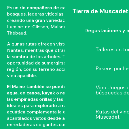
Es un
río compañero de caminantes
. Fluye entre
Tierra de Muscadet
bosques, laderas vitícolas y llanuras de huerta,
creando una gran variedad de rutas entre Saint-
Lumine-de-Clisson, Maisdon-sur-Sèvre y Château-
Degustaciones y a
Thébaud.
Algunas rutas ofrecen vistas ininterrumpidas hasta
Talleres
en to
Nantes, mientras que otras siguen las orillas del río a
la sombra de los árboles. Todas ofrecen la
oportunidad de sumergirse en los contrastes de la
Paseos por lo
región, con su terreno accidentado y su modo de
vida apacible.
El Maine también se puede explorar a orillas del
Vino Juegos 
búsquedas de
agua
, en
canoa, kayak
o
remo
. Desde
Pont Caffino
,
las empinadas orillas y las suaves curvas del río son
ideales para explorarlo a ras de agua. Esta excursión
Rutas del vin
acuática complementa la experiencia terrestre: los
Muscadet
acantilados vistos desde abajo revelan su escala, las
enredaderas colgantes cuentan su historia. La fauna