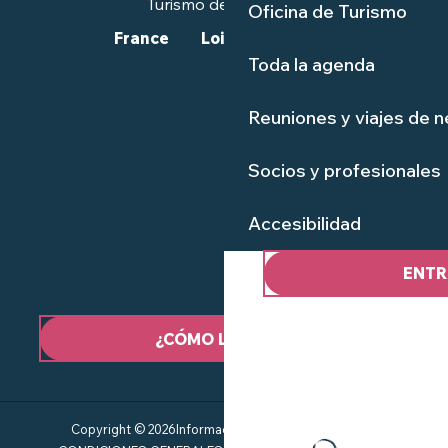
Turismo de calidad™.
Oficina de Turismo
France
Loire-Atlantique
Toda la agenda
Reuniones y viajes de 
Socios y profesionales
Accesibilidad
ENTR
¿CÓMO LLEGAR?
Copyright © 2026
Información jurídica
Mapa del sitio