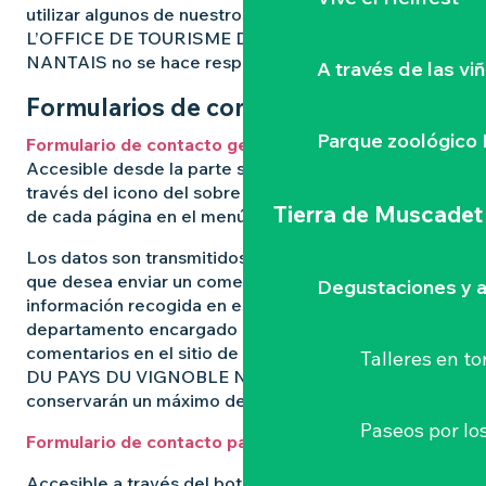
utilizar algunos de nuestros servicios, de lo cual
L’OFFICE DE TOURISME DU PAYS DU VIGNOBLE
NANTAIS no se hace responsable.
A través de las vi
Formularios de contacto
Parque zoológico 
Formulario de contacto general
Accesible desde la parte superior de cada página a
través del icono del sobre y desde la parte inferior
Tierra de Muscadet
de cada página en el menú del sitio en contacto.
Los datos son transmitidos por el usuario del sitio
que desea enviar un comentario o un informe. La
Degustaciones y a
información recogida en este formulario se envía al
departamento encargado de gestionar los
comentarios en el sitio de L’OFFICE DE TOURISME
Talleres
en to
DU PAYS DU VIGNOBLE NANTAIS. Sus datos se
conservarán un máximo de 36 meses.
Paseos por lo
Formulario de contacto para empresas
Accesible a través del botón «contáctenos» de las