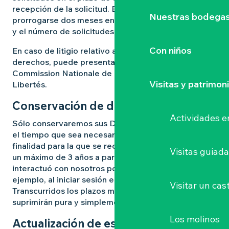
recepción de la solicitud. Este plazo podrá
Nuestras bodegas 
prorrogarse dos meses en función de la complejidad
y el número de solicitudes recibidas.
Con niños
En caso de litigio relativo al ejercicio de sus
derechos, puede presentar una reclamación ante la
Commission Nationale de l’Informatique et des
Visitas y patrimon
Libertés.
Conservación de datos
Actividades e
Sólo conservaremos sus Datos Personales durante
el tiempo que sea necesario y proporcionado a la
finalidad para la que se recogieron, es decir, durante
Visitas guiad
un máximo de 3 años a partir de la última vez que
interactuó con nosotros por iniciativa propia (por
ejemplo, al iniciar sesión en su cuenta).
Visitar un cast
Transcurridos los plazos mencionados, sus datos se
suprimirán pura y simplemente.
Los molinos
Actualización de esta política de