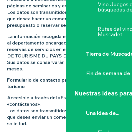
Vino Juegos 
páginas de seminarios y eventos profesionales.
búsquedas de
Los datos son transmitidos por el usuario del sitio
que desea hacer un comentario, solicitar un
presupuesto o reservar servicios.
Rutas del vin
Muscadet
La información recogida en este formulario se envía
al departamento encargado de gestionar las
reservas de servicios en el sitio web de L’OFFICE
Tierra de Muscad
DE TOURISME DU PAYS DU VIGNOBLE NANTAIS.
Sus datos se conservarán durante un máximo de 36
meses.
Fin de semana de 
Formulario de contacto para profesionales del
turismo
Nuestras ideas para
Accesible a través del «Espace pros» en el botón
«contáctenos».
Los datos son transmitidos por el usuario del sitio
Una idea de...
que desea enviar un comentario o hacer una
solicitud.