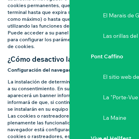
cookies permanentes, que permanecen en su
terminal hasta que expira su vida útil (12 meses
El Marais de 
como máximo) o hasta que usted las suprime
utilizando las funciones de su navegador.
Puede acceder a su panel de gestión de cookies
Las orillas del
para configurar los parámetros de depósito y lectura
de cookies.
Pont Caffino
¿Cómo desactivo las cookies?
Configuración del navegador
El sitio web d
La instalación de determinadas cookies está sujeta
a su consentimiento. En su primera visita al Sitio,
aparecerá un banner informativo en el que se le
La "Porte-Vue
informará de que, si continúa navegando por el sitio,
se instalarán en su equipo las cookies mencionadas.
Las cookies o rastreadores le permiten aprovechar
La Maine
plenamente las funcionalidades del Sitio. Si su
navegador está configurado para rechazar todas las
cookies o rastreadores, esto puede impedirle
Vive el Hellfest