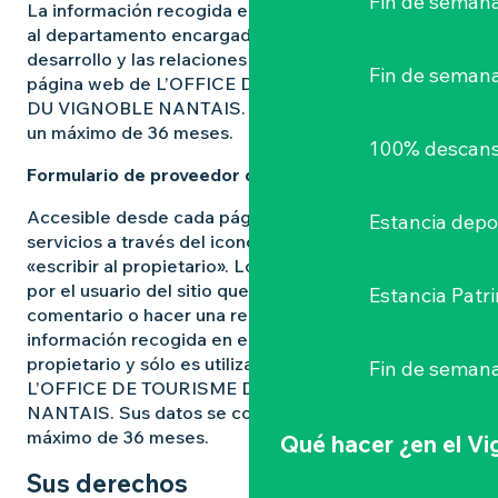
Fin de semana
La información recogida en este formulario se envía
al departamento encargado de gestionar el
desarrollo y las relaciones con los socios de la
Fin de seman
página web de L’OFFICE DE TOURISME DU PAYS
DU VIGNOBLE NANTAIS. Sus datos se conservarán
un máximo de 36 meses.
100% descans
Formulario de proveedor de servicios
Accesible desde cada página de proveedor de
Estancia depo
servicios a través del icono del sobre y la indicación
«escribir al propietario». Los datos son transmitidos
por el usuario del sitio que desea enviar un
Estancia Patr
comentario o hacer una reserva al propietario. La
información recogida en este formulario se envía al
propietario y sólo es utilizada con este fin por
Fin de semana
L’OFFICE DE TOURISME DU PAYS DU VIGNOBLE
NANTAIS. Sus datos se conservarán durante un
máximo de 36 meses.
Qué hacer
¿en el V
Sus derechos