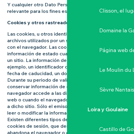
Y cualquier otro Dato Personal que pueda ser
Clisson, el lu
relevante para los fines establecidos a continuación.
Cookies y otros rastreadores
Domaine la G
Las cookies, u otros identificadores similares, son
archivos utilizados por un servidor para comunicarse
con el navegador. Las cookies permiten enviar
Página web de
información de estado cuando un usuario consulta
un sitio. La información de estado puede ser, por
ejemplo, un identificador de sesión, un idioma, una
Le Moulin du 
fecha de caducidad, un dominio de respuesta, etc.
Durante su periodo de validez, las cookies permiten
conservar información de estado cuando un
Sèvre Nantai
navegador accede a las distintas páginas de un sitio
web o cuando el navegador vuelve posteriormente
a dicho sitio. Sólo el emisor de una cookie puede
Loira y Goulaine
leer o modificar la información contenida en ella.
Existen diferentes tipos de cookies
cookies de sesión, que desaparecen en cuanto
Castillo de G
abandona el navegador o el sitio ;