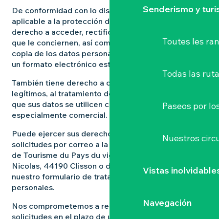
Senderismo y tur
De conformidad con lo dispuesto en la normativa
aplicable a la protección de datos personales, tiene
derecho a acceder, rectificar y suprimir los datos
Toutes les r
que le conciernen, así como derecho a obtener una
copia de los datos personales que conservamos en
un formato electrónico estructurado (portabilidad).
Todas las ruta
También tiene derecho a oponerse, por motivos
legítimos, al tratamiento de sus datos personales y a
que sus datos se utilicen con fines de prospección,
Paseos por lo
especialmente comercial.
Puede ejercer sus derechos enviándonos sus
Nuestros circu
solicitudes por correo a la siguiente dirección Office
de Tourisme du Pays du vignoble nantais, 6 rue Saint
Nicolas, 44190 Clisson o directamente a través de
Vistas inolvidable
nuestro formulario de tratamiento de datos
personales.
Navegación
Nos comprometemos a responder a estas
solicitudes en el plazo de un mes a partir de la