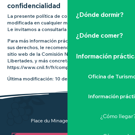
confidencialidad
¿Dónde dormir?
La presente política de confidencialidad podrá ser
modificada en cualquier momento.
Le invitamos a consultarla periódicamente.
¿Dónde comer?
Para más información práctica sobre el ejercicio de
sus derechos, le recomendamos que consulte el
sitio web de la Comisión Nacional de Informática y
Información práctic
Libertades, y más concretamente la página
https://www.cnil.fr/fr/comprendre-vos-droits.
Oficina de Turism
Última modificación: 10 de diciembre de 2025
Información práct
¿Cómo llegar
Place du Minage - 44190 Clisson