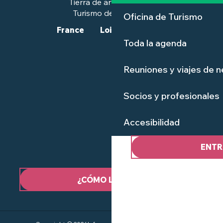
Tierra de arte e historia
Turismo de calidad™.
Oficina de Turismo
France
Loire-Atlantique
Toda la agenda
Reuniones y viajes de 
Socios y profesionales
Accesibilidad
ENTR
¿CÓMO LLEGAR?