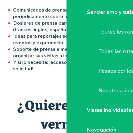
Comunicados de prensa actualizados
Senderismo y tur
periódicamente sobre los viñedos
Dosieres de prensa para hojear o descargar
(francés, inglés, español, alemán)
Toutes les r
Ideas para reportajes sobre nuestros sectores,
eventos y experiencia
Soporte de prensa a medida para ayudarle a
Todas las ruta
organizar sus visitas a la región
Y si lo necesita: ¡acceso a nuestra fototeca previa
solicitud!
Paseos por lo
Nuestros circu
¿Quiere venir a
Vistas inolvidable
vernos?
Navegación