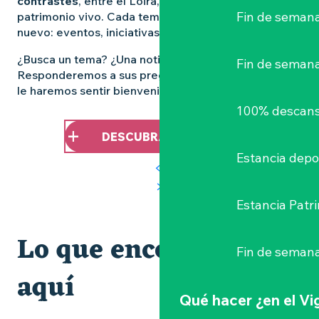
contrastes
, entre el Loira, los viñedos y el
Fin de semana
patrimonio vivo. Cada temporada promete algo
nuevo: eventos, iniciativas, retratos y experiencias.
¿Busca un tema? ¿Una noticia? ¿Una imagen?
Fin de seman
Responderemos a sus preguntas, le inspiraremos y
le haremos sentir bienvenido.
100% descans
DESCUBRA EL DESTINO
Estancia depo
Estancia Patr
Lo que encontrará
Fin de semana
aquí
Qué hacer
¿en el V