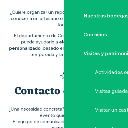
¿Quiere organizar un reportaje, descubrir un sector,
Nuestras bodegas 
conocer a un artesano o seguir un acontecimiento
local?
Con niños
El departamento de Comunicación y Marketing
puede ayudarle a
elaborar un programa
personalizado
, basado en sus deseos editoriales, la
Visitas y patrimon
temporada y la actualidad local.
Actividades e
Contacto de prensa
Visitas guiad
¿Una necesidad concreta? ¿Un tema que tratar? ¿Un
Visitar un cast
evento que organizar?
El equipo de comunicación y marketing está a su
disposición.