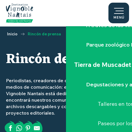
Aller
Vive el Hellfest
au
contenu
MENÚ
principal
A través de las vi
Inicio
Rincón de prensa
Parque zoológico 
Rincón de prensa
Ajout
Tierra de Muscadet
Periodistas, creadores de contenidos, socios de los
Degustaciones y a
medios de comunicación: esta zona de prensa
Vignoble Nantais está dedicada a ustedes. Aquí
encontrará nuestros comunicados de prensa,
Talleres
en to
archivos descargables y contactos útiles para sus
proyectos editoriales.
Paseos por lo