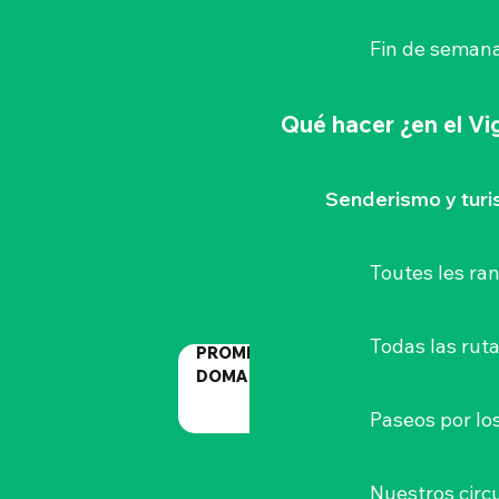
Fin de semana
Qué hacer
¿en el V
Senderismo y tur
Toutes les r
Todas las ruta
PROMENADE MUSÉE AU
DOMAINE DÉPARTEMENTAL DE
LA GARENNE LEMOT
Paseos por lo
Nuestros circu