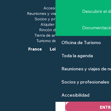
Accesibilidad
Descubrir el 
Reuniones y viajes de negocios
Socios y profesionales
Alquiler de salas
Documentaci
Rincón de prensa
Tierra de arte e historia
Turismo de calidad™.
Oficina de Turismo
France
Loire-Atlantique
Toda la agenda
Reuniones y viajes de 
Socios y profesionales
Accesibilidad
ENTR