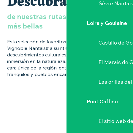
Descubra
Sèvre Nantai
de nuestras rutas de senderismo
Loira y Goulaine
más bellas
Esta selección de favoritos le invita a explorar la
Castillo de G
Vignoble Nantais# a su ritmo, combinando
descubrimientos culturales, paisajes variados e
inmersión en la naturaleza. Cada excursión revela una
El Marais de 
cara única de la región, entre laderas vinícolas, ríos
tranquilos y pueblos encantadores.
Las orillas del
Pont Caffino
El sitio web d