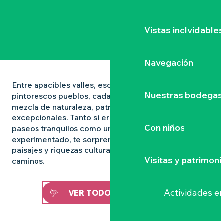
Vistas inolvidable
Navegación
Entre apacibles valles, escarpadas laderas y
Nuestras bodegas 
pintorescos pueblos, cada sendero ofrece una
mezcla de naturaleza, patrimonio y panoramas
excepcionales. Tanto si eres un amante de los
Con niños
paseos tranquilos como un excursionista
experimentado, te sorprenderá la diversidad de
paisajes y riquezas culturales que jalonan nuestros
Visitas y patrimon
caminos.
Actividades e
VER TODOS LOS PASEOS