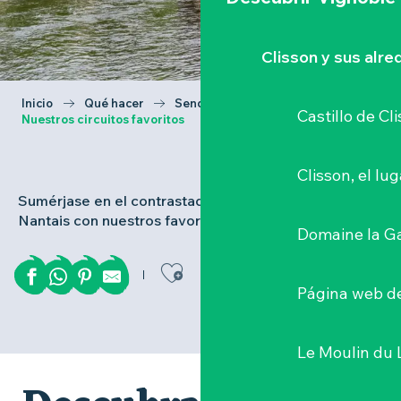
Clisson y sus alr
Inicio
Qué hacer
Senderismo y cicloturismo
Castillo de Cl
Nuestros circuitos favoritos
Clisson, el lu
Sumérjase en el contrastado mundo del Vignoble
Nantais con nuestros favoritos de senderismo.
Domaine la G
Ajouter aux favor
Página web de
Le Moulin du 