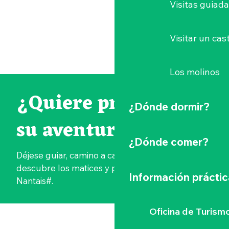
Visitas guiad
Visitar un cast
Los molinos
¿Quiere prolongar
¿Dónde dormir?
su aventura?
¿Dónde comer?
Déjese guiar, camino a camino, mientras
descubre los matices y paisajes de la Vignoble
Información práctic
Nantais#.
Sylvain Le Bourdonnec en el Vignoble Nantais
Oficina de Turism
ETAPA 1: LAS ORILLAS DEL LOIRA