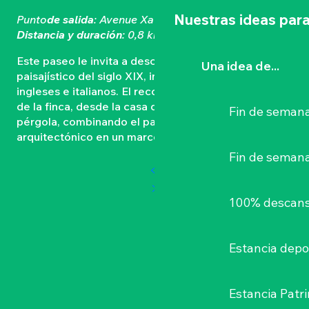
Nuestras ideas para
Punto
de salida
: Avenue Xavier Rineau, Gétigné
Distancia y duración
: 0,8 km – 1h – Fácil
Este paseo le invita a descubrir el parque
Una idea de...
paisajístico del siglo XIX, inspirado en los jardines
ingleses e italianos. El recorrido sigue la parte baja
de la finca, desde la casa del portero hasta la
Fin de semana
pérgola, combinando el patrimonio vegetal y
arquitectónico en un marco tranquilo y refinado.
Fin de seman
100% descans
Estancia depo
Estancia Patr