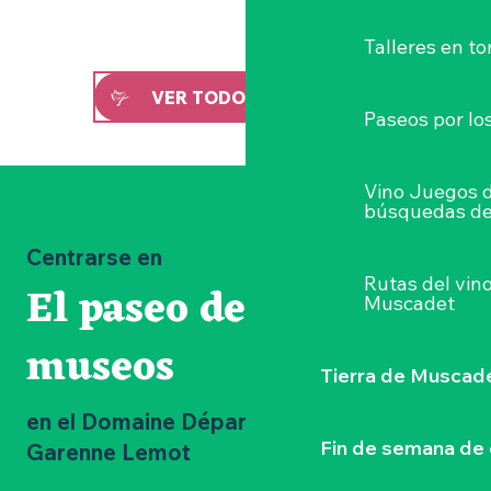
Talleres
en to
VER TODOS LOS PASEOS
Paseos por lo
Vino Juegos 
búsquedas de
Centrarse en
Rutas del vin
El paseo de los
Muscadet
museos
Tierra de Muscad
en el Domaine Départemental de la
Fin de semana de 
Garenne Lemot