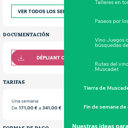
Talleres
en to
VER TODOS LOS SERVICIOS
Paseos por lo
DOCUMENTACIÓN
Vino Juegos 
búsquedas de
DÉPLIANT CAP WEST
Rutas del vin
Muscadet
TARIFAS
Tierra de Muscad
Una semana
Fin de semana de 
De
171,00 €
a
341,00 €
Nuestras ideas para