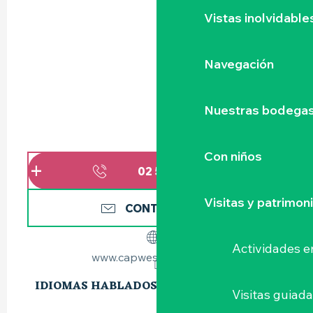
Vistas inolvidable
Navegación
Nuestras bodegas 
Con niños
02 51 79 47
▒▒
Visitas y patrimon
CONTÁCTENOS
Actividades e
www.capwestresidence.fr
IDIOMAS HABLADOS
IDIOMAS HABLADOS
Visitas guiad