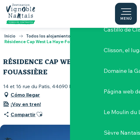
Aller
Clisson y sus alr
au
contenu
MENÚ
principal
Castillo de Cl
Inicio
Todos los alojamientos
Résidence Cap West La Haye-Fouassière
Clisson, el lu
RÉSIDENCE CAP WEST LA HAYE-
FOUASSIÈRE
Domaine la G
14 et 16 rue du Patis, 44690 La Haie-Fouassière
Página web de
Cómo llegar
¡Voy en tren!
Le Moulin du 
Ajouter aux favoris
Compartir
Sèvre Nantai