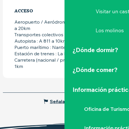
ACCESO
ACCESO
Visitar un cast
Aeropuerto / Aeródromo : Nantes Atlantique
a 20km
Los molinos
Transportes colectivos : Aléop a 1km
Autopista : A 811 a 10km
Puerto marítimo : Nantes Navibus a 20km
¿Dónde dormir?
Estación de trenes : La Haye Fouassière a 1km
Carretera (nacional / provincial) : RN 249 a
1km
¿Dónde comer?
Información práctic
Señalar un error
Oficina de Turism
Información práct