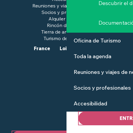
Descubrir el 
Reuniones y viajes de negocios
Socios y profesionales
Alquiler de salas
Documentaci
Rincón de prensa
Tierra de arte e historia
Turismo de calidad™.
Oficina de Turismo
France
Loire-Atlantique
Toda la agenda
Reuniones y viajes de 
Socios y profesionales
Accesibilidad
ENTR