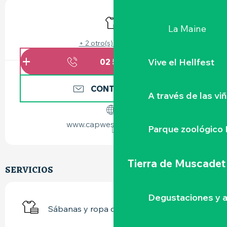
HORARIOS Y DATOS DE CONTACTO
Sábanas y ropa de cama
La Maine
+ 2 otro(s) servicio(s)
Vive el Hellfest
02 51 79 47
▒▒
CONTÁCTENOS
A través de las vi
www.capwestresidence.fr
Parque zoológico 
Tierra de Muscadet
SERVICIOS
Degustaciones y a
Sábanas y ropa de cama