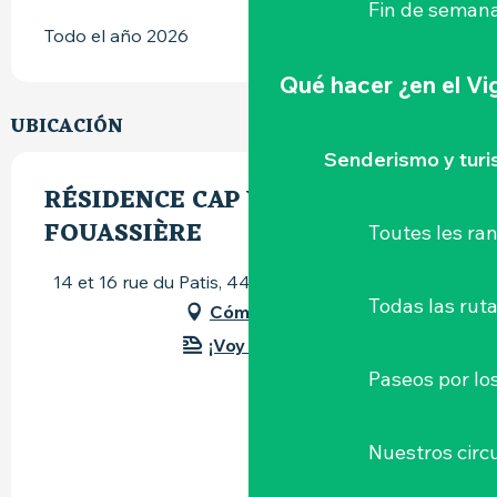
Fin de semana
Todo el año 2026
Qué hacer
¿en el V
UBICACIÓN
Senderismo y tur
RÉSIDENCE CAP WEST LA HAYE-
FOUASSIÈRE
Toutes les r
14 et 16 rue du Patis, 44690 La Haie-Fouassière
Todas las ruta
Cómo llegar
¡Voy en tren!
Paseos por lo
Nuestros circu