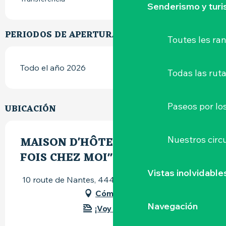
Senderismo y tur
PERIODOS DE APERTURA
Toutes les r
Todo el año 2026
Todas las ruta
Paseos por lo
UBICACIÓN
MAISON D'HÔTES "IL ÉTAIT UNE
Nuestros circu
FOIS CHEZ MOI"
Vistas inolvidable
10 route de Nantes, 44430 Le Loroux-Bottereau
Cómo llegar
Navegación
¡Voy en tren!