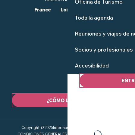
Oficina de Turismo
France
Loire-Atlantique
Toda la agenda
Reuniones y viajes de 
Socios y profesionales
Accesibilidad
ENTR
¿CÓMO LLEGAR?
Copyright © 2026
Información jurídica
Mapa del sitio
CONDICIONES GENERALES
Gestión del consentimiento