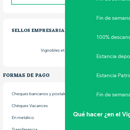
Fin de seman
OFERTA DE PRESTACIONES
SELLOS EMPRESARIALES
SELLOS EMPRESARIALES
100% descans
Vignobles et découvertes
Estancia depo
FORMAS DE PAGO
Estancia Patr
Fin de semana
Cheques bancarios y postales
Chèques Vacances
Qué hacer
¿en el V
En metálico
Transferencia