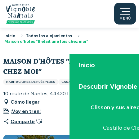
Aller
au
contenu
MENÚ
principal
Inicio
Todos los alojamientos
Maison d'hôtes "Il était une fois chez moi"
MAISON D'HÔTES "IL ÉTAIT UNE FOIS
Inicio
CHEZ MOI"
HABITACIONES DE HUÉSPEDES
CASA
Descubrir Vignoble
10 route de Nantes, 44430 Le Loroux-Bottereau
Cómo llegar
Clisson y sus alr
¡Voy en tren!
Ajouter aux favoris
Compartir
Castillo de Cl