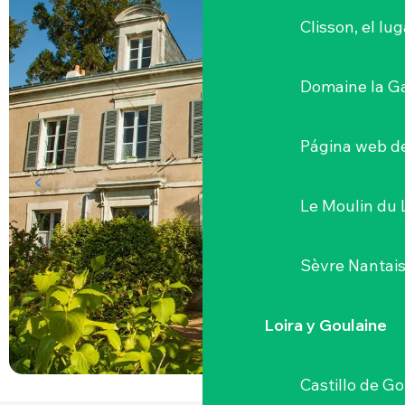
Clisson, el lu
Domaine la G
Página web de
Le Moulin du 
Sèvre Nantai
Loira y Goulaine
Castillo de G