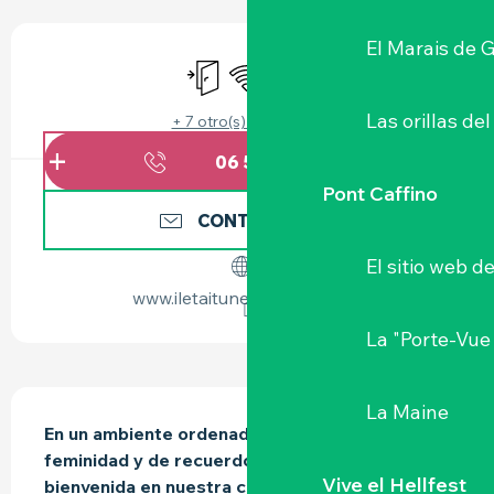
HORARIOS Y DATOS DE CONTACTO
El Marais de 
Entrada independiente
Wifi
Sábanas y ropa de cama
Las orillas del
+ 7 otro(s) servicio(s)
06 51 02 09
▒▒
Pont Caffino
CONTÁCTENOS
El sitio web d
www.iletaitunefoischezmoi.fr
La "Porte-Vue
DESCRIPCIÓN
La Maine
En un ambiente ordenado y acogedor, lleno de 
feminidad y de recuerdos le damos la 
Vive el Hellfest
bienvenida en nuestra casa de huéspedes "Il 