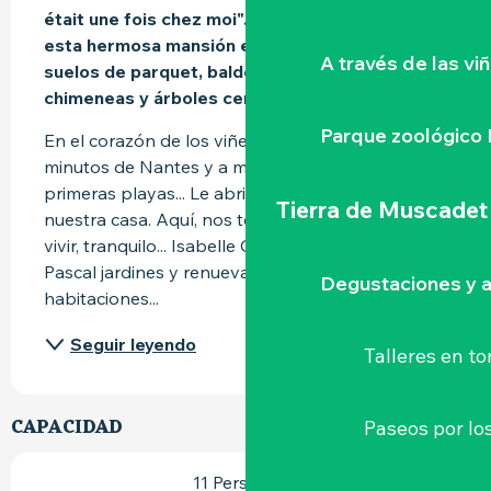
était une fois chez moi"... La autenticidad de 
esta hermosa mansión es apreciada por los 
A través de las vi
suelos de parquet, baldosas de cemento, 
chimeneas y árboles centenarios...
Parque zoológico 
En el corazón de los viñedos de Nantes, a 20 
minutos de Nantes y a menos de una hora de las 
primeras playas... Le abrimos las puertas de 
Tierra de Muscadet
nuestra casa. Aquí, nos tomamos el tiempo para 
vivir, tranquilo... Isabelle China y hace mermelada, 
Pascal jardines y renueva la casa.... Las 
Degustaciones y a
habitaciones...
Seguir leyendo
Talleres
en to
CAPACIDAD
Paseos por lo
11 Persona(s)