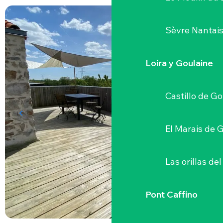
Sèvre Nantai
Loira y Goulaine
Castillo de G
El Marais de 
Las orillas del
Pont Caffino