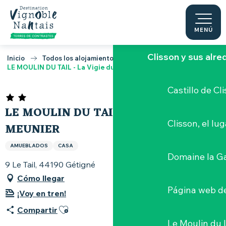
Aller
au
Descubrir Vignoble
contenu
MENÚ
principal
Clisson y sus alr
Inicio
Todos los alojamientos
LE MOULIN DU TAIL - La Vigie du Meunier
Castillo de Cl
LE MOULIN DU TAIL - LA VIGIE DU
Clisson, el lu
MEUNIER
AMUEBLADOS
CASA
Domaine la G
9 Le Tail, 44190 Gétigné
Cómo llegar
Página web de
¡Voy en tren!
Ajouter aux favoris
Compartir
Le Moulin du 