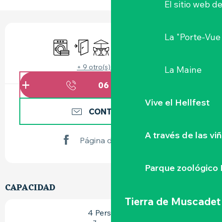
El sitio web d
HORARIOS Y DATOS DE CONTACTO
La "Porte-Vue
Lavadora
Entrada independiente
Terraza
Wifi
Se aceptan animales
Sábanas y ropa de
+ 9 otro(s) servicio(s)
La Maine
06 12 53 41
▒▒
Vive el Hellfest
CONTÁCTENOS
A través de las vi
Página de Facebook
Parque zoológico 
CAPACIDAD
Tierra de Muscadet
4 Persona(s)
2