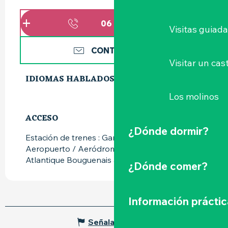
06 12 53 41
▒▒
Visitas guiad
CONTÁCTENOS
Visitar un cast
IDIOMAS HABLADOS
IDIOMAS HABLADOS
Los molinos
ACCESO
ACCESO
¿Dónde dormir?
Estación de trenes : Gare de Clisson a 8km
Aeropuerto / Aeródromo : Aéroport Nantes
Atlantique Bouguenais a 45km
¿Dónde comer?
Información práctic
Señalar un error