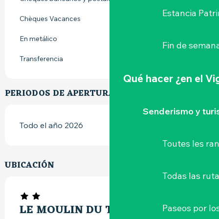
Estancia Patr
Chèques Vacances
En metálico
Fin de semana
Transferencia
Qué hacer
¿en el V
PERIODOS DE APERTURA
Senderismo y tur
Todo el año 2026
Toutes les r
UBICACIÓN
Todas las ruta
LE MOULIN DU TAIL - LA VIGIE
Paseos por lo