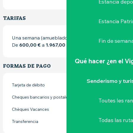
Estancia depo
TARIFAS
Estancia Patr
Una semana (amueblado)
Fin de semana
De
600,00 €
a
1.967,00 €
Qué hacer
¿en el V
FORMAS DE PAGO
Senderismo y tur
Tarjeta de débito
Cheques bancarios y postales
Toutes les r
Chèques Vacances
Todas las ruta
Transferencia