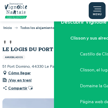
Aller
Inicio
au
contenu
MENÚ
principal
Descubrir Vignoble
Inicio
Todos los alojamientos
Le Logis du Port Domino
Clisson y sus alr
LE LOGIS DU PORT DOMINO
Castillo de Cl
AMUEBLADOS
51 Port Domino, 44330 Le Pallet
Clisson, el lu
Cómo llegar
¡Voy en tren!
Domaine la G
Ajouter aux favoris
Compartir
Página web de