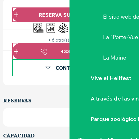
HORARIOS Y DATOS DE CONTACTO
RESERVA SU ALOJAMIENTO
El sitio web d
Lavadora
Lavavajillas
Aire Acondicionado
Piscina
Wifi
Se aceptan animal
La "Porte-Vue
+ 6 otro(s) servicio(s)
+336157570
▒▒
La Maine
CONTÁCTENOS
Vive el Hellfest
A través de las vi
RESERVAS
Parque zoológico 
CAPACIDAD