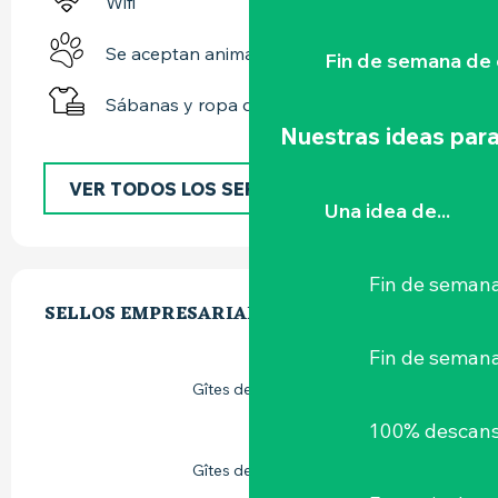
Wifi
Se aceptan animales
Fin de semana de 
Sábanas y ropa de cama
Nuestras ideas para
VER TODOS LOS SERVICIOS
Una idea de...
OFERTA DE PRESTACIONES
Fin de semana
SELLOS EMPRESARIALES
SELLOS EMPRESARIALES
Fin de seman
Gîtes de France
100% descans
Gîtes de France