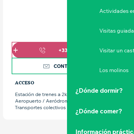
Actividades e
Visitas guiad
Visitar un cast
+336157570
▒▒
CONTÁCTENOS
Los molinos
ACCESO
ACCESO
¿Dónde dormir?
Estación de trenes a 2km
Aeropuerto / Aeródromo a 26km
Transportes colectivos a 2km
¿Dónde comer?
Información práctic