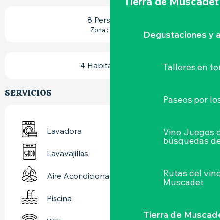
Tierra de Muscadet
8 Persona(s)
2
Zona : 130 m
Degustaciones y a
4 Habitación(es)
Talleres
en to
SERVICIOS
Paseos por lo
Lavadora
Vino Juegos 
búsquedas de
Lavavajillas
Rutas del vin
Aire Acondicionado
Muscadet
Piscina
Tierra de Muscad