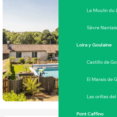
Le Moulin du 
Sèvre Nantai
Loira y Goulaine
Castillo de G
El Marais de 
Las orillas del
Pont Caffino