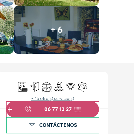
+ 6
HORARIOS Y DATOS 
Lavadora
Entrada independiente
Terraza
Piscina
Wifi
Se aceptan animales
+ 15 otro(s) servicio(s)
06 77 13 27
▒▒
CONTÁCTENOS