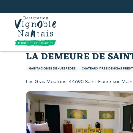
Aller
au
contenu
principal
Inicio
Todos los alojamientos
La Demeure de S
LA DEMEURE DE SAIN
HABITACIONES DE HUÉSPEDES
CHÂTEAUX Y RESIDENCIAS PRES
Les Gras Moutons, 44690 Saint-Fiacre-sur-Main