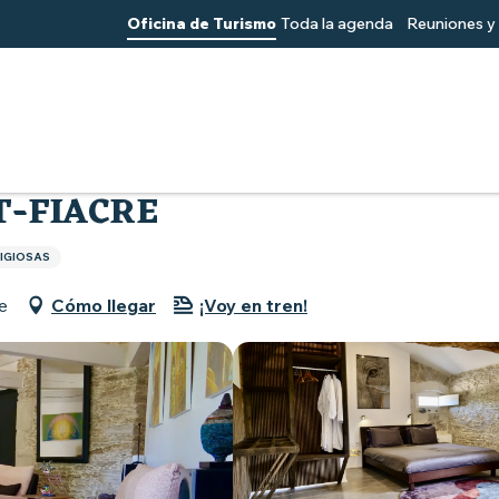
Oficina de Turismo
Toda la agenda
Reuniones y 
aint-Fiacre
T-FIACRE
TIGIOSAS
e
Cómo llegar
¡Voy en tren!