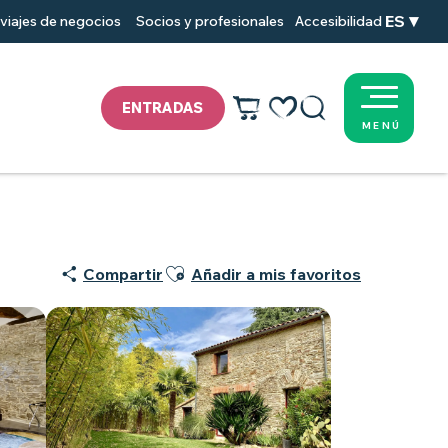
ES
viajes de negocios
Socios y profesionales
Accesibilidad
ENTRADAS
MENÚ
Voir les favoris
Buscar
Ajouter aux favoris
Compartir
Añadir a mis favoritos