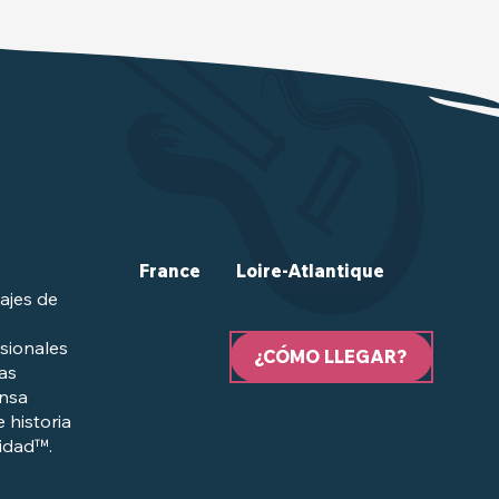
France
Loire-Atlantique
ajes de
sionales
¿CÓMO LLEGAR?
las
ensa
e historia
lidad™.