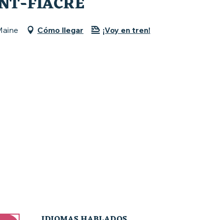
NT-FIACRE
Maine
Cómo llegar
¡Voy en tren!
IDIOMAS HABLADOS
IDIOMAS HABLADOS