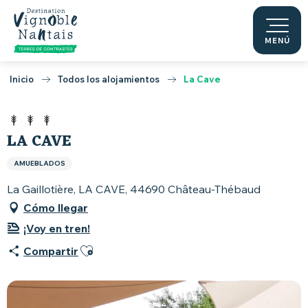
Aller
au
contenu
MENÚ
principal
Inicio
Todos los alojamientos
La Cave
LA CAVE
AMUEBLADOS
La Gaillotière, LA CAVE, 44690 Château-Thébaud
Cómo llegar
¡Voy en tren!
Ajouter aux favoris
Compartir