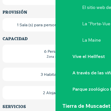
El sitio web d
PROVISIÓN
La "Porte-Vue
1 Sala (s) para personas con discapacidad
CAPACIDAD
La Maine
6 Persona(s)
Vive el Hellfest
2
Zona : 92 m
A través de las vi
3 Habitación(es)
Parque zoológico 
2 Alojamiento
Tierra de Muscadet
SERVICIOS