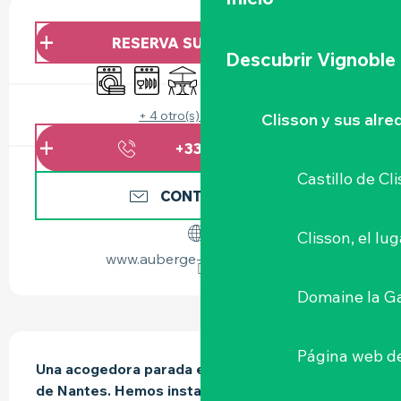
HORARIOS Y DATOS DE CONTACTO
RESERVA SU ALOJAMIENTO
Descubrir Vignoble
Lavadora
Lavavajillas
Terraza
Wifi
Se aceptan animales
Sábanas y ropa de
+ 4 otro(s) servicio(s)
Clisson y sus alr
+336773115
▒▒
Castillo de Cl
CONTÁCTENOS
Clisson, el lu
www.auberge-la-gaillotiere.fr
Domaine la G
DESCRIPCIÓN
Página web de
Una acogedora parada en el corazón del viñedo 
de Nantes. Hemos instalado 2 casas rurales (3 