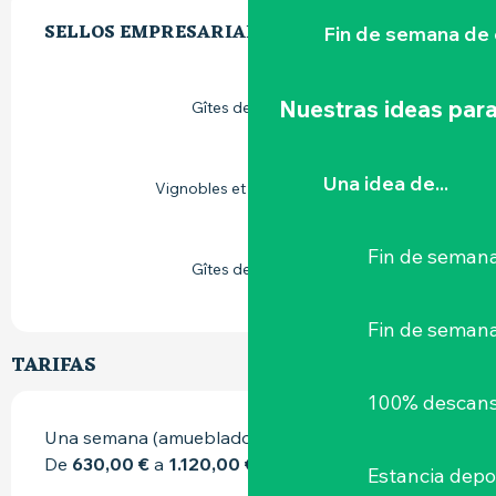
OFERTA DE PRESTACIONES
SELLOS EMPRESARIALES
SELLOS EMPRESARIALES
Fin de semana de 
Nuestras ideas para
Gîtes de France
Una idea de...
Vignobles et découvertes
Fin de semana
Gîtes de France
Fin de seman
TARIFAS
100% descans
Una semana (amueblado)
De
630,00 €
a
1.120,00 €
Estancia depo