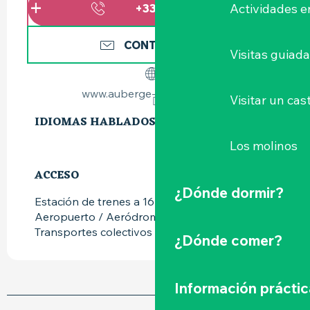
Actividades e
+336773115
▒▒
CONTÁCTENOS
Visitas guiad
www.auberge-la-gaillotiere.fr
Visitar un cast
IDIOMAS HABLADOS
IDIOMAS HABLADOS
Los molinos
ACCESO
ACCESO
¿Dónde dormir?
Estación de trenes a 16km
Aeropuerto / Aeródromo a 17km
Transportes colectivos a 1km
¿Dónde comer?
Información práctic