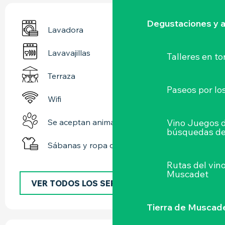
Degustaciones y a
Lavadora
Lavavajillas
Talleres
en to
Terraza
Paseos por lo
Wifi
Vino Juegos 
Se aceptan animales
búsquedas de
Sábanas y ropa de cama
Rutas del vin
Muscadet
VER TODOS LOS SERVICIOS
Tierra de Muscad