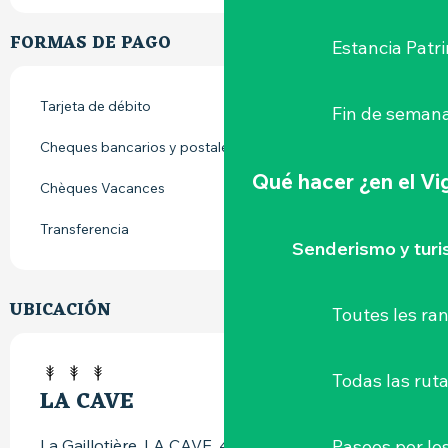
FORMAS DE PAGO
Estancia Patr
Tarjeta de débito
Fin de semana
Cheques bancarios y postales
Qué hacer
¿en el V
Chèques Vacances
Transferencia
Senderismo y tur
UBICACIÓN
Toutes les r
Todas las ruta
LA CAVE
Paseos por lo
La Gaillotière, LA CAVE, 44690 Château-