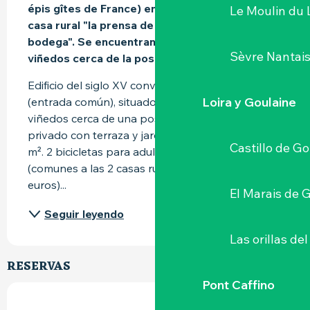
épis gîtes de France) en la granja vinícola. La 
Le Moulin du 
casa rural "la prensa de vino" y la casa rural "la 
bodega". Se encuentran en el corazón de los 
Sèvre Nantai
viñedos cerca de la posada.
Edificio del siglo XV convertido en 2 casas rurales 
Loira y Goulaine
(entrada común), situado en el corazón de los 
viñedos cerca de una posada rural. Jardín 
privado con terraza y jardín compartido de 300 
Castillo de G
m². 2 bicicletas para adultos y 2 bicis polivalentes 
(comunes a las 2 casas rurales - depósito: 150 
euros)...
El Marais de 
Seguir leyendo
Las orillas del
RESERVAS
Pont Caffino