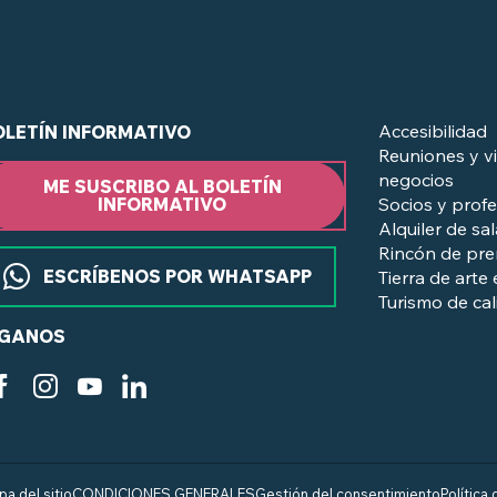
Accesibilidad
OLETÍN INFORMATIVO
Reuniones y vi
negocios
ME SUSCRIBO AL BOLETÍN
Socios y profe
INFORMATIVO
Alquiler de sa
Rincón de pr
ESCRÍBENOS POR WHATSAPP
Tierra de arte 
Turismo de ca
ÍGANOS
a del sitio
CONDICIONES GENERALES
Gestión del consentimiento
Política