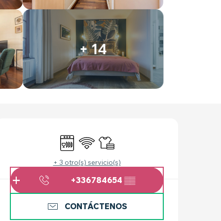
+ 14
HORARIOS Y DATOS 
Lavavajillas
Wifi
Sábanas y ropa de cama
+ 3 otro(s) servicio(s)
+336784654
▒▒
CONTÁCTENOS