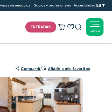
ES
viajes de negocios
Socios y profesionales
Accesibilidad
ENTRADAS
MENÚ
Voir les favoris
Buscar
Ajouter aux favoris
Compartir
Añadir a mis favoritos