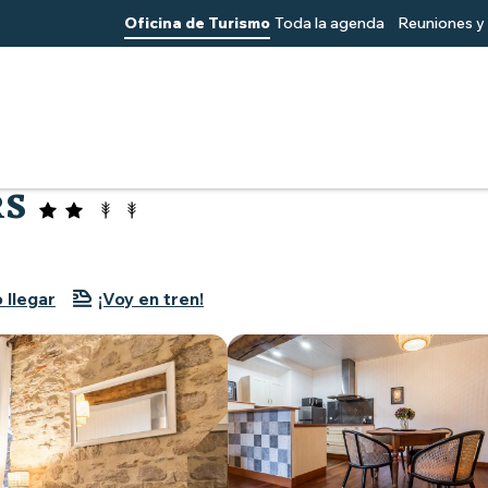
Oficina de Turismo
Toda la agenda
Reuniones y 
eurs
RS
llegar
¡Voy en tren!