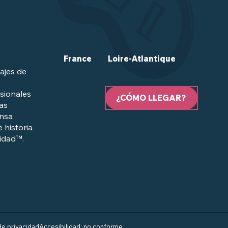
France
Loire-Atlantique
ajes de
sionales
¿CÓMO LLEGAR?
las
ensa
e historia
lidad™.
 de privacidad
Accesibilidad: no conforme