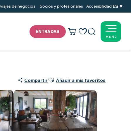
ES
viajes de negocios
Socios y profesionales
Accesibilidad
ENTRADAS
MENÚ
Voir les favoris
Buscar
Ajouter aux favoris
Compartir
Añadir a mis favoritos