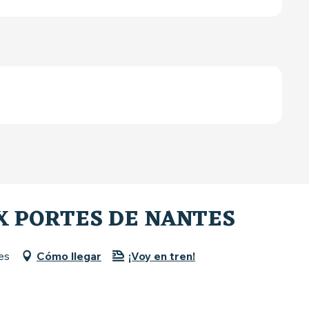
X PORTES DE NANTES
es
Cómo llegar
¡Voy en tren!