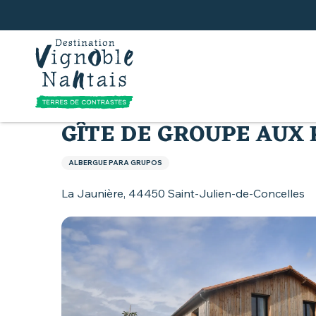
Aller
au
contenu
principal
Inicio
Todos los alojamientos
Gîte de groupe a
GÎTE DE GROUPE AUX
ALBERGUE PARA GRUPOS
La Jaunière, 44450 Saint-Julien-de-Concelles