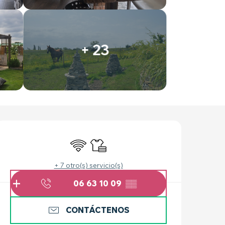
+ 23
HORARIOS Y DATOS 
Wifi
Sábanas y ropa de cama
+ 7 otro(s) servicio(s)
06 63 10 09
▒▒
CONTÁCTENOS