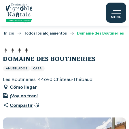
Aller
au
contenu
MENÚ
principal
Inicio
Todos los alojamientos
Domaine des Boutineries
DOMAINE DES BOUTINERIES
AMUEBLADOS
CASA
Les Boutineries, 44690 Château-Thébaud
Cómo llegar
¡Voy en tren!
Ajouter aux favoris
Compartir