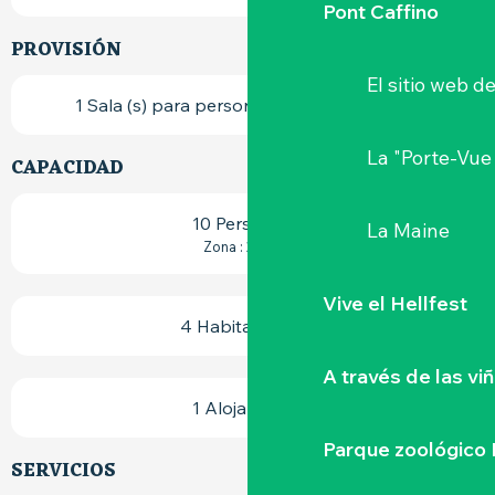
Pont Caffino
PROVISIÓN
El sitio web d
1 Sala (s) para personas con discapacidad
La "Porte-Vue
CAPACIDAD
10 Persona(s)
La Maine
2
Zona : 205 m
Vive el Hellfest
4 Habitación(es)
A través de las vi
1 Alojamiento
Parque zoológico 
SERVICIOS