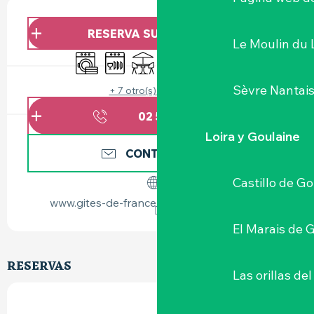
HORARIOS Y DATOS DE CONTACTO
RESERVA SU ALOJAMIENTO
Le Moulin du 
Lavadora
Lavavajillas
Terraza
Piscina
Wifi
Sábanas y ropa de
Sèvre Nantai
+ 7 otro(s) servicio(s)
02 51 72 95
▒▒
Loira y Goulaine
CONTÁCTENOS
Castillo de G
www.gites-de-france-loire-atlantique.com
El Marais de 
RESERVAS
Las orillas del