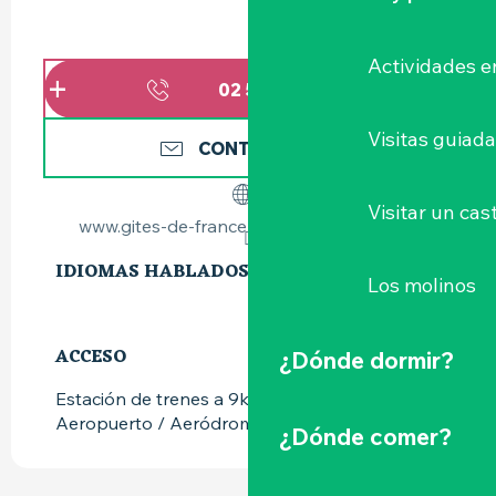
Actividades e
02 51 72 95
▒▒
Visitas guiad
CONTÁCTENOS
Visitar un cast
www.gites-de-france-loire-atlantique.com
IDIOMAS HABLADOS
IDIOMAS HABLADOS
Los molinos
ACCESO
ACCESO
¿Dónde dormir?
Estación de trenes a 9km
Aeropuerto / Aeródromo a 21km
¿Dónde comer?