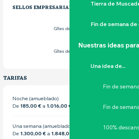
Tierra de Muscad
SELLOS EMPRESARIALES
SELLOS EMPRESARIALES
Fin de semana de 
Gîtes de France
Nuestras ideas para
Gîtes de France
Una idea de...
TARIFAS
Fin de semana
Noche (amueblado)
De
185,00 €
a
1.016,00 €
Fin de seman
Una semana (amueblado)
100% descans
De
1.300,00 €
a
1.848,00 €