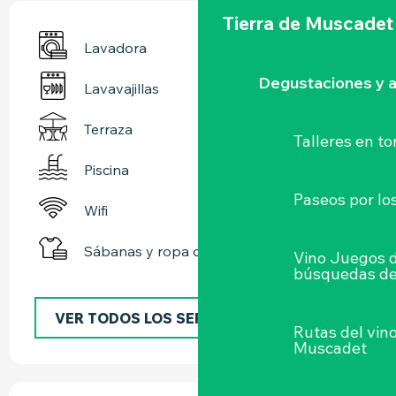
Tierra de Muscadet
Lavadora
Degustaciones y a
Lavavajillas
Terraza
Talleres
en to
Piscina
Paseos por lo
Wifi
Sábanas y ropa de cama
Vino Juegos 
búsquedas de
VER TODOS LOS SERVICIOS
Rutas del vin
Muscadet
OFERTA DE PRESTACIONES