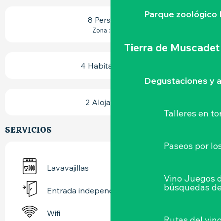
Parque zoológico 
8 Persona(s)
2
Zona : 95 m
Tierra de Muscadet
4 Habitación(es)
Degustaciones y a
2 Alojamiento
Talleres
en to
SERVICIOS
Paseos por lo
Lavavajillas
Vino Juegos 
búsquedas de
Entrada independiente
Wifi
Rutas del vin