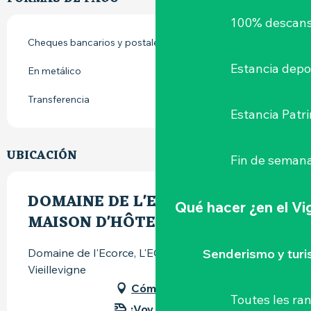
100% descans
Cheques bancarios y postales
Estancia depo
En metálico
Transferencia
Estancia Patr
UBICACIÓN
Fin de semana
DOMAINE DE L'ECORCE -
Qué hacer
¿en el V
MAISON D'HÔTES - SUITES
Senderismo y tur
Domaine de l'Ecorce, L'ECORCE, 44116
Vieillevigne
Cómo llegar
Toutes les r
¡Voy en tren!