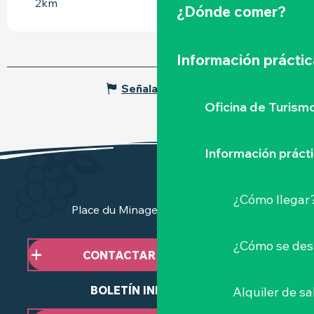
2km
¿Dónde comer?
Información práctic
Señalar un error
Oficina de Turism
Información práct
¿Cómo llegar
Place du Minage - 44190 Clisson
¿Cómo se des
CONTACTAR CON NOSOTROS
BOLETÍN INFORMATIVO
Alquiler de sa