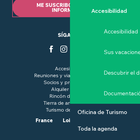
ME SUSCRIBO AL BOLETÍN
INFORMATIVO
Accesibilidad
Accesibilidad
SÍGANOS
Sus vacacione
Accesibilidad
Descubrir el 
Reuniones y viajes de negocios
Socios y profesionales
Alquiler de salas
Documentaci
Rincón de prensa
Tierra de arte e historia
Turismo de calidad™.
Oficina de Turismo
France
Loire-Atlantique
Toda la agenda