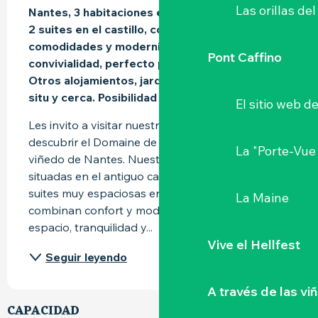
Las orillas del
Nantes, 3 habitaciones en la granja renovada + 
2 suites en el castillo, con todas las 
comodidades y modernidad. Espacio, paz, 
Pont Caffino
convivialidad, perfecto para recargar las pilas. 
Otros alojamientos, jardín, piscina, actividad in 
situ y cerca. Posibilidad de c
El sitio web d
Les invito a visitar nuestra página web para 
descubrir el Domaine de l'Ecorce, situado en el 
La "Porte-Vue
viñedo de Nantes. Nuestras 3 habitaciones, 
situadas en el antiguo caserío renovado y 2 
suites muy espaciosas en el castillo del Dominio, 
La Maine
combinan confort y modernidad. Campo, 
espacio, tranquilidad y...
Vive el Hellfest
Seguir leyendo
A través de las vi
CAPACIDAD