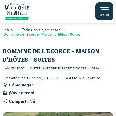
Aller
au
contenu
MENÚ
principal
Inicio
Todos los alojamientos
Domaine de l'Ecorce - Maison d'hôtes - Suites
DOMAINE DE L'ECORCE - MAISON
D'HÔTES - SUITES
AMUEBLADOS
CHÂTEAUX Y RESIDENCIAS PRESTIGIOSAS
CASA
Domaine de l'Ecorce, L'ECORCE, 44116 Vieillevigne
Cómo llegar
¡Voy en tren!
Ajouter aux favoris
Compartir