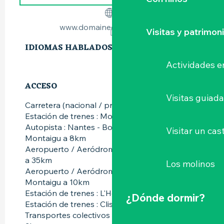
www.domainedelecorce.com
Visitas y patrimon
IDIOMAS HABLADOS
IDIOMAS HABLADOS
Actividades e
ACCESO
ACCESO
Visitas guiad
Carretera (nacional / provincial) : D12 a 200m
Estación de trenes : Montaigu a 10km
Autopista : Nantes - Bordeaux - Sortie
Visitar un cast
Montaigu a 8km
Aeropuerto / Aeródromo : Nantes-Atlantique
a 35km
Los molinos
Aeropuerto / Aeródromo : St Georges de
Montaigu a 10km
Estación de trenes : L'Herbergement a 10km
¿Dónde dormir?
Estación de trenes : Clisson a 18km
Transportes colectivos : Vieillevigne - LILA a