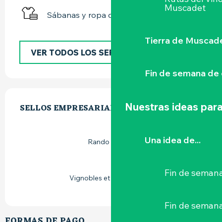
Muscadet
Sábanas y ropa de cama
Tierra de Muscad
VER TODOS LOS SERVICIOS
Fin de semana de 
OFERTA DE PRESTACIONES
Nuestras ideas para
SELLOS EMPRESARIALES
SELLOS EMPRESARIALES
Una idea de...
Rando Accueil
Fin de semana
Vignobles et découvertes
Fin de seman
FORMAS DE PAGO