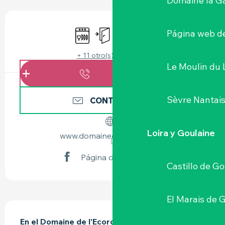
Domaine la G
HORARIOS Y DATOS DE CONTACTO
Lavavajillas
Entrada independiente
Wifi
Sábanas y ropa de cam
Página web de
+ 11 otro(s) servicio(s)
Le Moulin du 
LLAMAR
Sèvre Nantai
CONTÁCTENOS
Loira y Goulaine
www.domainedelecorce.com
Página de Facebook
Castillo de G
El Marais de 
DESCRIPCIÓN
En el Domaine de l'Ecorce, en los viñedos de 