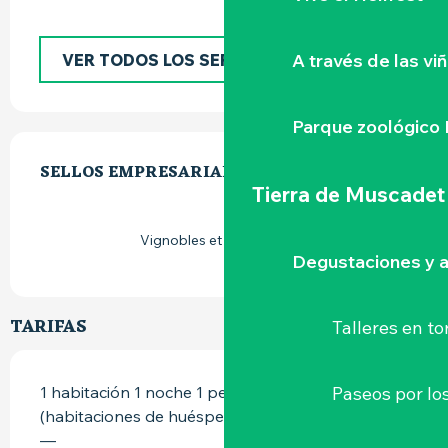
A través de las vi
VER TODOS LOS SERVICIOS
Parque zoológico 
OFERTA DE PRESTACIONES
SELLOS EMPRESARIALES
SELLOS EMPRESARIALES
Tierra de Muscadet
Vignobles et découvertes
Degustaciones y a
TARIFAS
Talleres
en to
Paseos por lo
1 habitación 1 noche 1 persona desayuno
(habitaciones de huéspedes)
—