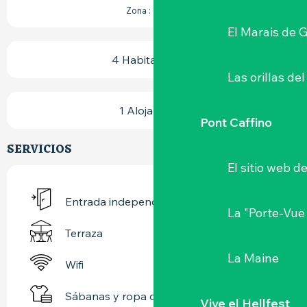
2
Zona : 180 m
El Marais de 
4 Habitación(es)
Las orillas del
1 Alojamiento
Pont Caffino
SERVICIOS
El sitio web d
Entrada independiente
La "Porte-Vue
Terraza
La Maine
Wifi
Sábanas y ropa de cama
Vive el Hellfest