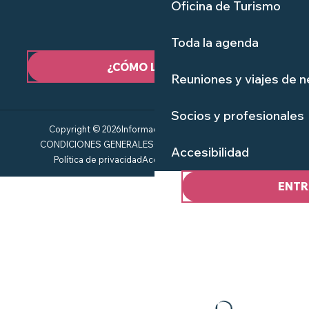
Oficina de Turismo
Toda la agenda
¿CÓMO LLEGAR?
Reuniones y viajes de 
Socios y profesionales
Copyright © 2026
Información jurídica
Mapa del sitio
CONDICIONES GENERALES
Gestión del consentimiento
Accesibilidad
Política de privacidad
Accesibilidad: no conforme
ENTR