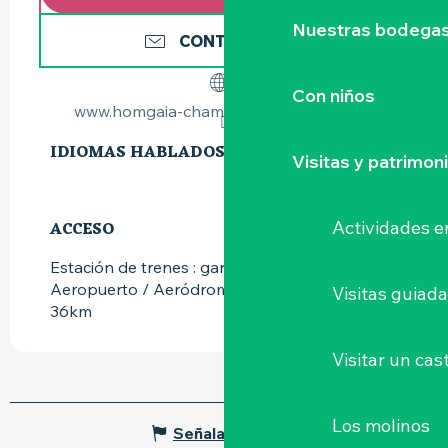
Nuestras bodegas 
CONTÁCTENOS
Con niños
www.homgaia-chambredhotes-clisson.fr
IDIOMAS HABLADOS
IDIOMAS HABLADOS
Visitas y patrimon
Actividades e
ACCESO
ACCESO
Estación de trenes : gare de clisson a 500m
Aeropuerto / Aeródromo : nantes atlantique a
Visitas guiad
36km
Visitar un cast
Los molinos
Señalar un error