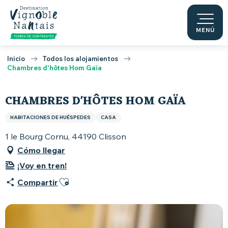
Aller
au
contenu
MENÚ
principal
Inicio
Todos los alojamientos
Chambres d'hôtes Hom Gaïa
CHAMBRES D'HÔTES HOM GAÏA
HABITACIONES DE HUÉSPEDES
CASA
1 le Bourg Cornu, 44190 Clisson
Cómo llegar
¡Voy en tren!
Ajouter aux favoris
Compartir