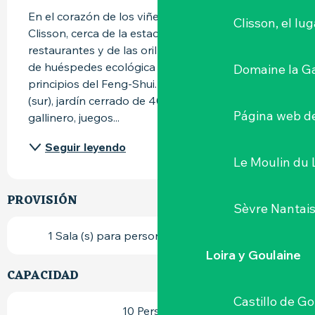
En el corazón de los viñedos de Nantes y 
Clisson, el lu
Clisson, cerca de la estación, de las tiendas y 
restaurantes y de las orillas del río Sèvre, la casa 
de huéspedes ecológica armonizada según los 
Domaine la G
principios del Feng-Shui. Gran terraza de madera 
(sur), jardín cerrado de 4000 m² con huerto, 
Página web de
gallinero, juegos...
Seguir leyendo
Le Moulin du 
PROVISIÓN
Sèvre Nantai
1 Sala (s) para personas con discapacidad
Loira y Goulaine
CAPACIDAD
Castillo de G
10 Persona(s)