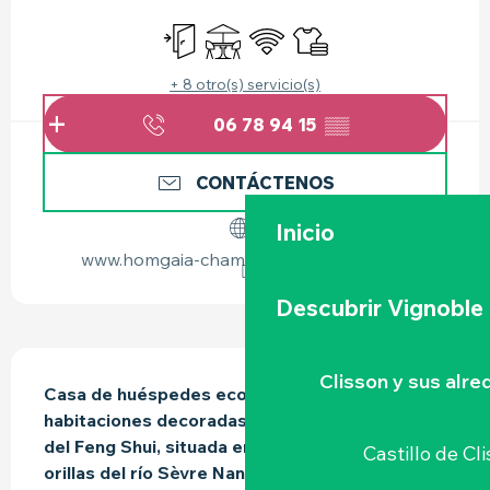
HORARIOS Y DATOS DE CONTACTO
Entrada independiente
Terraza
Wifi
Sábanas y ropa de cam
+ 8 otro(s) servicio(s)
06 78 94 15
▒▒
CONTÁCTENOS
Inicio
www.homgaia-chambredhotes-clisson.fr
Descubrir Vignoble
DESCRIPCIÓN
Clisson y sus alr
Casa de huéspedes ecológica con 4 
habitaciones decoradas según los principios 
del Feng Shui, situada en el centro de Clisson, a 
Castillo de Cl
orillas del río Sèvre Nantaise.