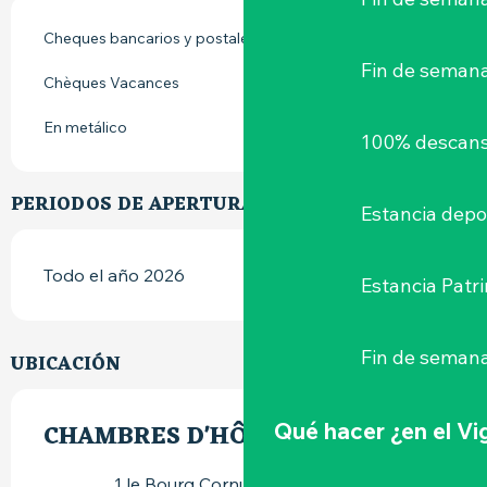
Cheques bancarios y postales
Fin de seman
Chèques Vacances
En metálico
100% descans
PERIODOS DE APERTURA
Estancia depo
Todo el año 2026
Estancia Patr
Fin de semana
UBICACIÓN
Qué hacer
¿en el V
CHAMBRES D'HÔTES HOM GAÏA
1 le Bourg Cornu, 44190 Clisson