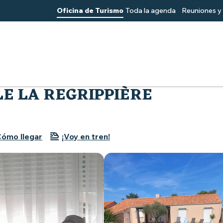
Oficina de Turismo
Toda la agenda
Reuniones y 
oble La Regrippière
E LA REGRIPPIÈRE
ómo llegar
¡Voy en tren!