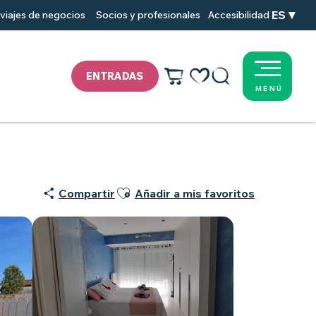
ES
viajes de negocios
Socios y profesionales
Accesibilidad
ENTRADAS
MENÚ
Voir les favoris
Buscar
Ajouter aux favoris
Compartir
Añadir a mis favoritos