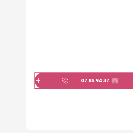
07 85 94 37
▒▒