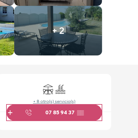
+ 2
HORARIOS Y DATOS 
Terraza
Piscina
+ 8 otro(s) servicio(s)
07 85 94 37
▒▒