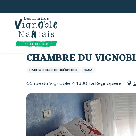
Aller
au
contenu
principal
Inicio
Todos los alojamientos
Chambre du Vign
CHAMBRE DU VIGNOBL
HABITACIONES DE HUÉSPEDES
CASA
66 rue du Vignoble, 44330 La Regrippière
C