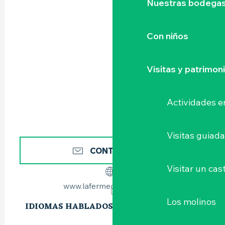
Nuestras bodegas 
Con niños
Visitas y patrimon
Actividades e
Visitas guiad
CONTÁCTENOS
Visitar un cast
www.lafermedescouflant.fr
Los molinos
IDIOMAS HABLADOS
IDIOMAS HABLADOS