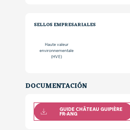
OFERTA DE PRE
SELLOS EMPRESARIALES
SELLOS EMPRESARIALES
Haute valeur
environnementale
(HVE)
DOCUMENTACIÓN
GUIDE CHÂTEAU GUIPIÈRE
FR-ANG