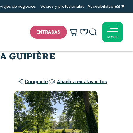
ES
viajes de negocios
Socios y profesionales
Accesibilidad
ENTRADAS
MENÚ
ère
Voir les favoris
Buscar
A GUIPIÈRE
Ajouter aux favoris
Compartir
Añadir a mis favoritos