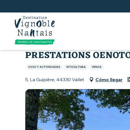
Aller
au
contenu
principal
Inicio
Tierra de Muscadet
Actividades en tor
PRESTATIONS OENOTO
OCIO Y ACTIVIDADES
VITICULTURA
VINOS
5, La Guipière, 44330 Vallet
Cómo llegar