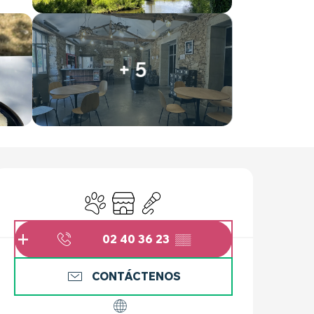
+ 5
HORARIOS Y DATOS 
Se aceptan animales
Tienda
Animación
02 40 36 23
▒▒
CONTÁCTENOS