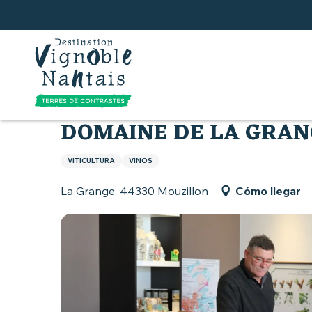
Aller
au
contenu
principal
Inicio
Tierra de Muscadet
Actividades en tor
DOMAINE DE LA GRAN
VITICULTURA
VINOS
La Grange, 44330 Mouzillon
Cómo llegar