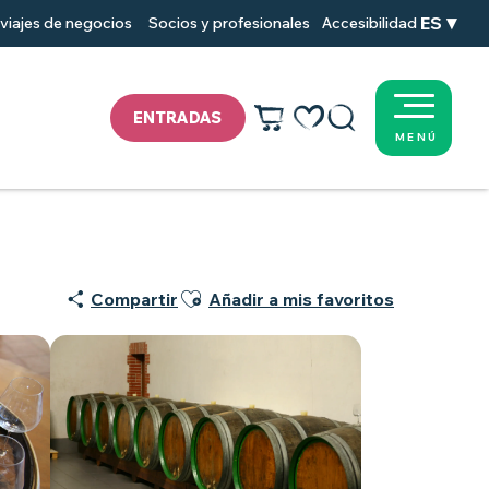
ES
viajes de negocios
Socios y profesionales
Accesibilidad
ENTRADAS
MENÚ
Voir les favoris
Buscar
Ajouter aux favoris
Compartir
Añadir a mis favoritos