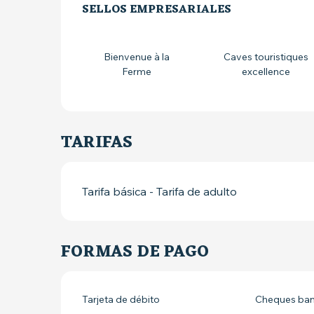
OFERTA DE PRE
SELLOS EMPRESARIALES
SELLOS EMPRESARIALES
Bienvenue à la
Caves touristiques
Ferme
excellence
TARIFAS
Tarifa básica - Tarifa de adulto
FORMAS DE PAGO
Tarjeta de débito
Cheques banc