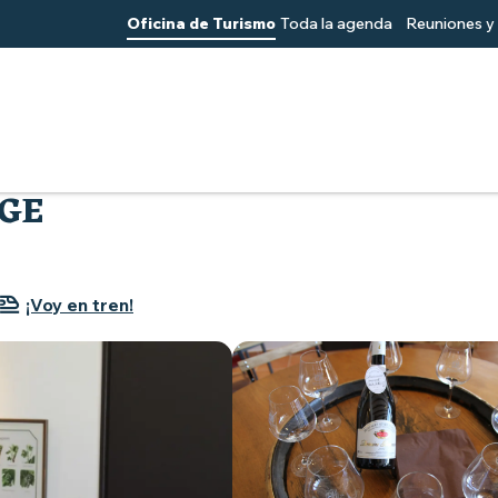
Oficina de Turismo
Toda la agenda
Reuniones y 
no a Muscadet
Domaine de la Grange
GE
¡Voy en tren!