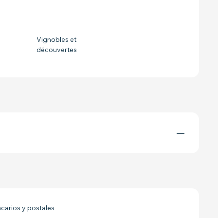
STACIONES
Vignobles et
découvertes
—
arios y postales