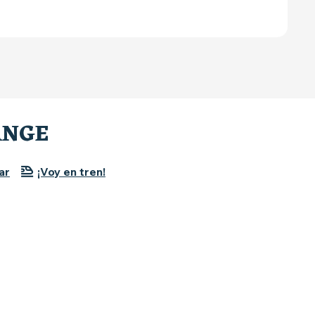
ANGE
ar
¡Voy en tren!