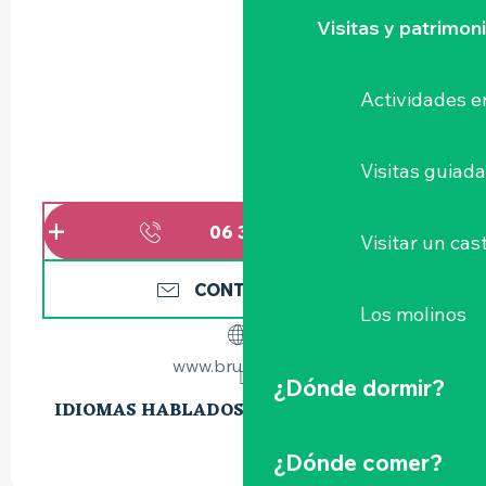
Visitas y patrimon
Actividades e
Visitas guiad
06 38 69 43
▒▒
Visitar un cast
CONTÁCTENOS
Los molinos
www.brumecbd.fr
¿Dónde dormir?
IDIOMAS HABLADOS
IDIOMAS HABLADOS
¿Dónde comer?