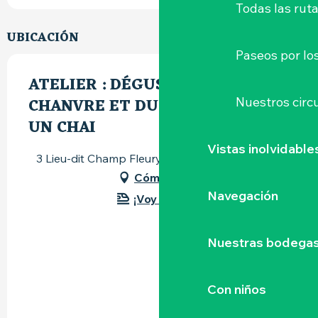
Todas las ruta
UBICACIÓN
Paseos por lo
ATELIER : DÉGUSTEZ DU VIN AU
CHANVRE ET DU FROMAGE DANS
Nuestros circu
UN CHAI
Vistas inolvidable
3 Lieu-dit Champ Fleury, 44330 La Regrippière
Cómo llegar
Navegación
¡Voy en tren!
Nuestras bodegas 
Con niños