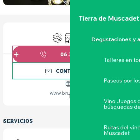
Tierra de Muscadet
HORARIOS Y DATOS DE CONTACTO
Se aceptan animales
Tienda
Animación
Degustaciones y a
06 38 69 43
▒▒
Talleres
en to
CONTÁCTENOS
Paseos por lo
www.brumecbd.fr
Vino Juegos 
búsquedas de
SERVICIOS
Rutas del vin
Muscadet