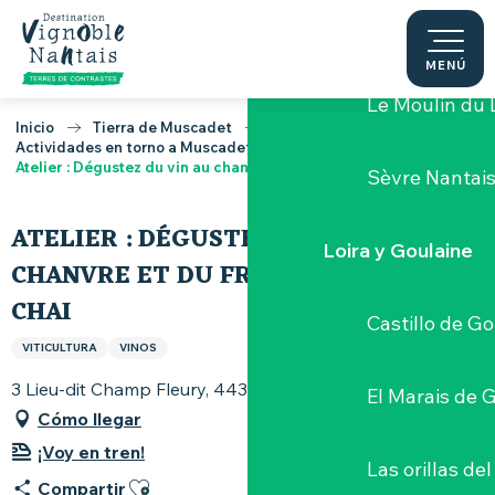
Aller
Página web de
au
contenu
MENÚ
principal
Le Moulin du 
Inicio
Tierra de Muscadet
Actividades en torno a Muscadet
Atelier : Dégustez du vin au chanvre et du fromage dans un chai
Sèvre Nantai
ATELIER : DÉGUSTEZ DU VIN AU
Loira y Goulaine
CHANVRE ET DU FROMAGE DANS UN
CHAI
Castillo de G
VITICULTURA
VINOS
3 Lieu-dit Champ Fleury, 44330 La Regrippière
El Marais de 
Cómo llegar
¡Voy en tren!
Las orillas del
Ajouter aux favoris
Compartir