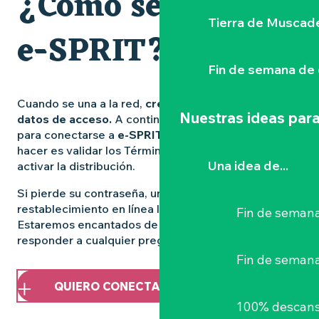
¿Cómo se accede a
Tierra de Muscad
e-SPRIT?
Fin de semana de 
Cuando se una a la red,
crearemos su perfil y sus
Nuestras ideas para
datos de acceso.
A continuación, recibirá un enlace
para conectarse a
e-SPRIT
: todo lo que tiene que
hacer es validar los Términos y Condiciones para
Una idea de...
activar la distribución.
Si pierde su contraseña, una simple solicitud o un
restablecimiento en línea le devolverán el acceso.
Fin de semana
Estaremos encantados de ayudarle a empezar y
responder a cualquier pregunta que pueda tener.
Fin de seman
QUIERO CONECTAR
100% descans