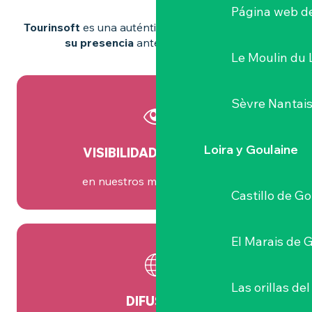
Página web de
Tourinsoft
es una auténtica palanca para
reforzar
su presencia
ante turistas y socios.
Le Moulin du 
Sèvre Nantai
Loira y Goulaine
VISIBILIDAD INMEDIATA
en nuestros medios digitales
Castillo de G
El Marais de 
Las orillas del
DIFUSIÓN