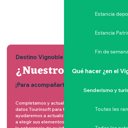
Estancia depo
Estancia Patr
Fin de semana
Destino Vignoble Nantais
¿Nuestro papel?
Qué hacer
¿en el V
¡Para acompañarte!
Senderismo y tur
Completamos y actualizamos la base de
Toutes les r
datos Tourinsoft para todo el destino. Le
ayudaremos a actualizar su listado e-SPRIT,
a elegir sus elementos visuales, a garantizar
Todas las ruta