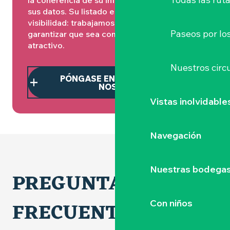
la coherencia de su información y a distribuir
sus datos. Su listado es la base de toda su
visibilidad: trabajamos con usted para
Paseos por lo
garantizar que sea completo, claro y
atractivo.
Nuestros circu
PÓNGASE EN CONTACTO CON
NOSOTROS
Vistas inolvidable
Navegación
Nuestras bodegas 
PREGUNTAS
FRECUENTES
Con niños