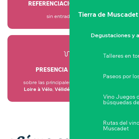
REFERENCIACIÓN UNIFICADA,
Tierra de Muscadet
sin entradas dobles
Degustaciones y a
Talleres
en to
PRESENCIA CONSTANTE
Paseos por lo
sobre las principales rutas de la región (
Loire à Vélo
,
Vélidéale
, rutas a pie, etc.)
Vino Juegos 
búsquedas de
Rutas del vin
Muscadet