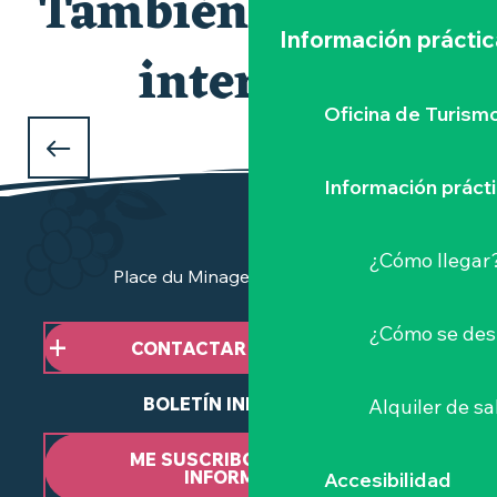
También le puede
Información práctic
interesar
Área profesional
E-RESA
Oficina de Turism
Amplíe sus ventas en línea de forma sencilla
Información práct
¿Cómo llegar
Place du Minage - 44190 Clisson
¿Cómo se des
CONTACTAR CON NOSOTROS
BOLETÍN INFORMATIVO
Alquiler de sa
ME SUSCRIBO AL BOLETÍN
INFORMATIVO
Accesibilidad