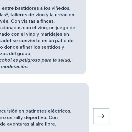
 entre bastidores a los viñedos,
as*, talleres de vino y la creación
vée. Con visitas a fincas,
acionadas con el vino, un juego de
nado con el vino y maridajes en
cadet se convierte en un patio de
o donde afinar los sentidos y
azos del grupo.
cohol es peligroso para la salud,
 moderación.
Maravillarnos jun
PATRIMONIO, 
xcursión en patinetes eléctricos,
Haga una visita g
 o un rally deportivo. Con
disfrutar de la n
e aventuras al aire libre.
de Château-Thébau
vinos*. Aquí, las