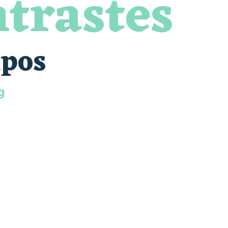
ntrastes
ipos
g