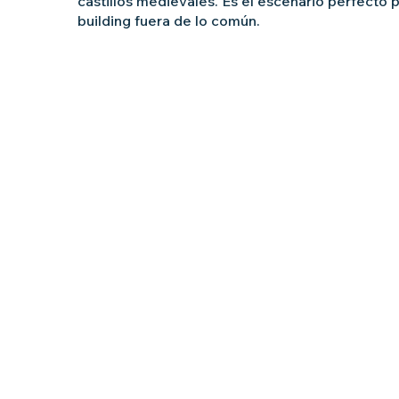
castillos medievales. Es el escenario perfecto 
building fuera de lo común.