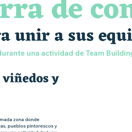
rra de co
a unir a sus equ
durante una actividad de Team Buildin
 viñedos y
animada zona donde
ras, pueblos pintorescos y