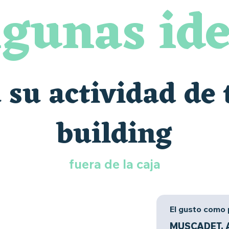
gunas id
 su actividad de
building
fuera de la caja
El gusto como 
MUSCADET, 