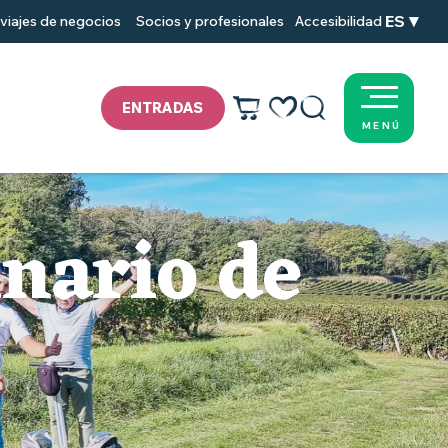
ES
viajes de negocios
Socios y profesionales
Accesibilidad
ENTRADAS
MENÚ
Voir les favoris
Buscar
inario de