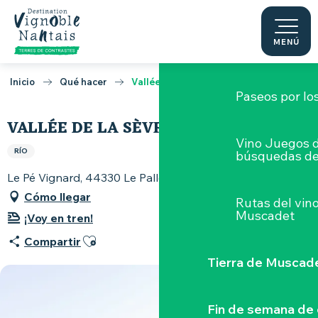
Degustaciones y a
Aller
au
contenu
MENÚ
Talleres
en to
principal
Inicio
Qué hacer
Vallée de la Sèvre au Pallet
Paseos por lo
VALLÉE DE LA SÈVRE AU PALLET
Vino Juegos 
RÍO
búsquedas de
Le Pé Vignard, 44330 Le Pallet
Cómo llegar
Rutas del vin
Muscadet
¡Voy en tren!
Ajouter aux favoris
Compartir
Tierra de Muscad
Fin de semana de 