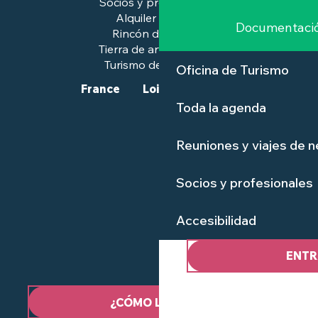
Socios y profesionales
Alquiler de salas
Documentaci
Rincón de prensa
Tierra de arte e historia
Turismo de calidad™.
Oficina de Turismo
France
Loire-Atlantique
Toda la agenda
Reuniones y viajes de 
Socios y profesionales
Accesibilidad
ENTR
¿CÓMO LLEGAR?