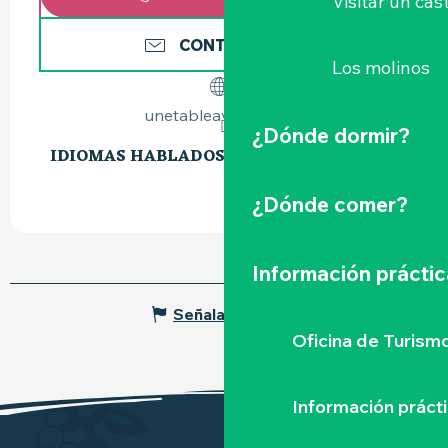
Visitar un cast
CONTÁCTENOS
Los molinos
unetableavecplaisir.fr
¿Dónde dormir?
IDIOMAS HABLADOS
IDIOMAS HABLADOS
¿Dónde comer?
Información práctic
Señalar un error
Oficina de Turism
Información práct