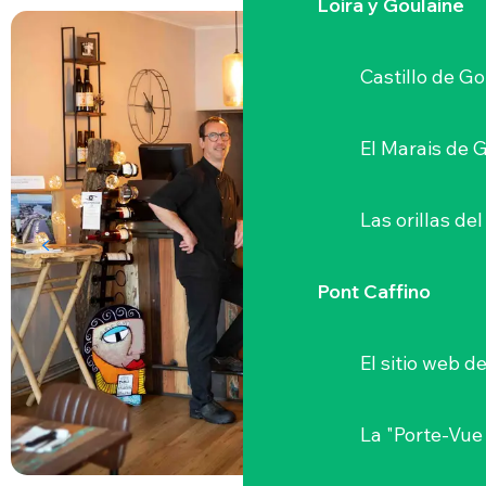
Loira y Goulaine
Castillo de G
El Marais de 
Las orillas del
Pont Caffino
El sitio web d
La "Porte-Vue