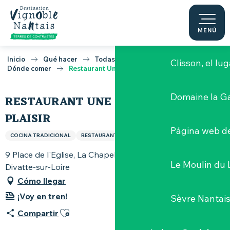
Aller
au
Castillo de Cl
contenu
MENÚ
principal
Inicio
Qué hacer
Todas las mesas Vignoble Nantais
Clisson, el lu
Dónde comer
Restaurant Une Table avec Plaisir
Domaine la G
RESTAURANT UNE TABLE AVEC
PLAISIR
Página web de
COCINA TRADICIONAL
RESTAURANTE
9 Place de l'Eglise, La Chapelle Basse-Mer, 44450
Le Moulin du 
Divatte-sur-Loire
Cómo llegar
¡Voy en tren!
Sèvre Nantai
Ajouter aux favoris
Compartir