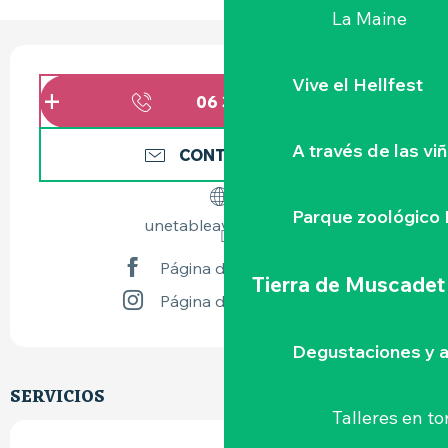
La Maine
HORARIOS Y DATOS DE CONTACTO
Vive el Hellfest
06 36 21 45
▒▒
A través de las vi
CONTÁCTENOS
Parque zoológico 
unetableavecplaisir.fr
Página de Facebook
Tierra de Muscadet
Página de Instagram
Degustaciones y a
SERVICIOS
Talleres
en to