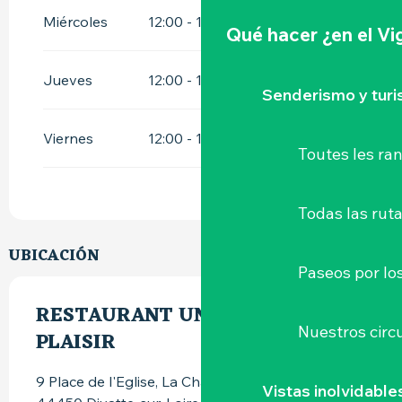
Miércoles
12:00 - 14:30
Qué hacer
¿en el V
Jueves
12:00 - 14:30
Senderismo y tur
Viernes
12:00 - 14:30
19:00 - 22:00
Toutes les r
Todas las ruta
UBICACIÓN
Paseos por lo
RESTAURANT UNE TABLE AVEC
Nuestros circu
PLAISIR
9 Place de l'Eglise, La Chapelle Basse-Mer,
Vistas inolvidable