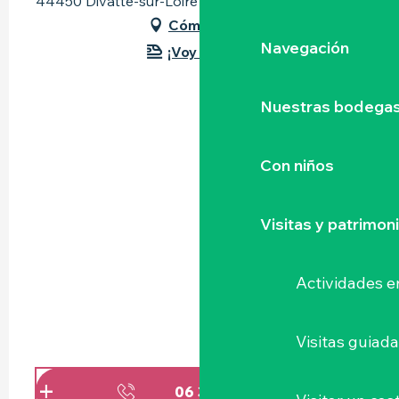
44450 Divatte-sur-Loire
Cómo llegar
Navegación
¡Voy en tren!
Nuestras bodegas 
Con niños
Visitas y patrimon
Actividades e
Visitas guiad
06 36 21 45
▒▒