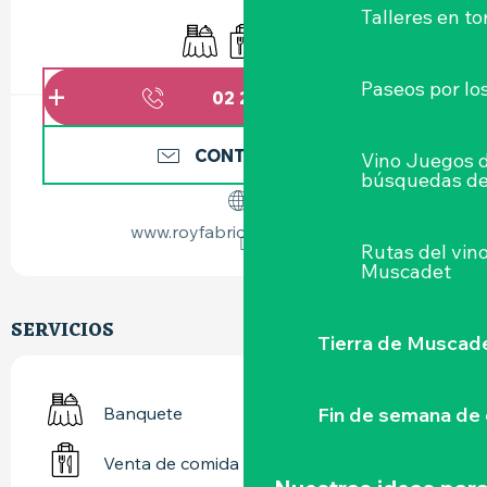
HORARIOS Y DATOS DE CONTACTO
Talleres
en to
Banquete
Venta de comida para llevar
Servicio de catering
Paseos por lo
02 28 21 64
▒▒
CONTÁCTENOS
Vino Juegos 
búsquedas de
www.royfabrice-traiteur.com
Rutas del vin
Muscadet
SERVICIOS
Tierra de Muscad
Fin de semana de 
Banquete
Venta de comida para llevar