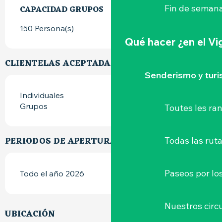
Fin de semana
CAPACIDAD GRUPOS
CAPACIDAD GRUPOS
150 Persona(s)
Qué hacer
¿en el V
CLIENTELAS ACEPTADAS
Senderismo y tur
Individuales
Grupos
Toutes les r
PERIODOS DE APERTURA
Todas las ruta
Paseos por lo
Todo el año 2026
Nuestros circu
UBICACIÓN