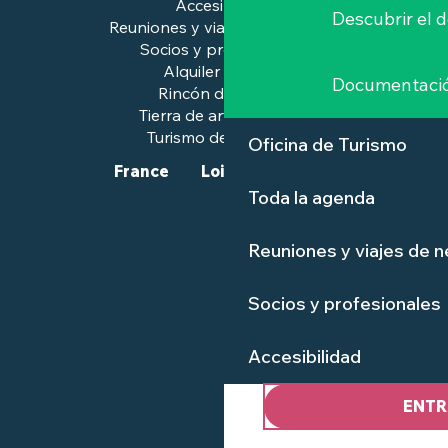
Accesibilidad
Descubrir el 
Reuniones y viajes de negocios
Socios y profesionales
Alquiler de salas
Documentaci
Rincón de prensa
Tierra de arte e historia
Turismo de calidad™.
Oficina de Turismo
France
Loire-Atlantique
Toda la agenda
Reuniones y viajes de 
Socios y profesionales
Accesibilidad
ENTR