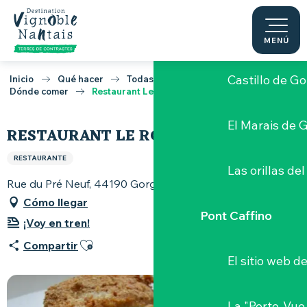
Aller
au
Loira y Goulaine
contenu
MENÚ
principal
Castillo de G
Inicio
Qué hacer
Todas las mesas Vignoble Nantais
Dónde comer
Restaurant Le Rouge Gorges
El Marais de 
RESTAURANT LE ROUGE GORGES
RESTAURANTE
Las orillas del
Rue du Pré Neuf, 44190 Gorges
Cómo llegar
Pont Caffino
¡Voy en tren!
Ajouter aux favoris
Compartir
El sitio web d
La "Porte-Vue