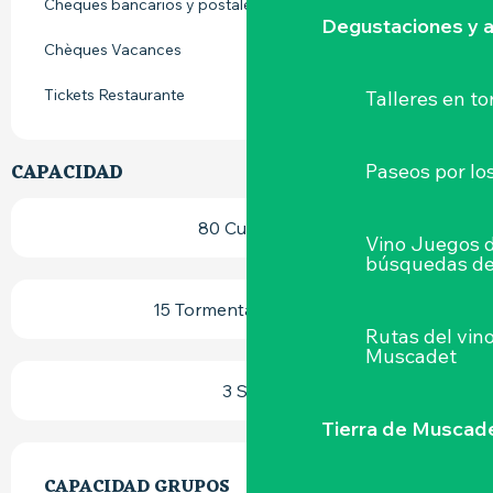
Cheques bancarios y postales
Degustaciones y a
Chèques Vacances
Tickets Restaurante
Talleres
en to
CAPACIDAD
Paseos por lo
80 Cubierto
Vino Juegos 
búsquedas de
15 Tormenta (s) terraza
Rutas del vin
Muscadet
3 Sala
Tierra de Muscad
CAPACIDAD GRUPOS
CAPACIDAD GRUPOS