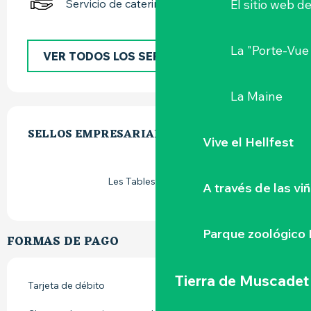
El sitio web d
Servicio de catering
La "Porte-Vue
VER TODOS LOS SERVICIOS
La Maine
OFERTA DE PRESTACIONES
SELLOS EMPRESARIALES
SELLOS EMPRESARIALES
Vive el Hellfest
Les Tables de Nantes
A través de las vi
Parque zoológico 
FORMAS DE PAGO
Tierra de Muscadet
Tarjeta de débito