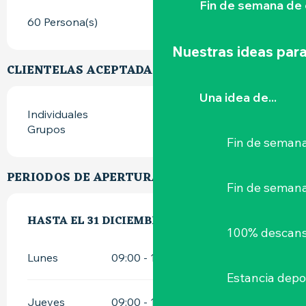
Fin de semana de 
60 Persona(s)
Nuestras ideas para
CLIENTELAS ACEPTADAS
Una idea de...
Individuales
Grupos
Fin de semana
PERIODOS DE APERTURA
Fin de seman
DEL
HASTA EL
5 JULIO 2026
31 DICIEMBRE 2026
AL
31 DICIEMBRE 2026
100% descans
Lunes
09:00 - 14:30
Estancia depo
Jueves
09:00 - 15:00
18:00 - 22:00