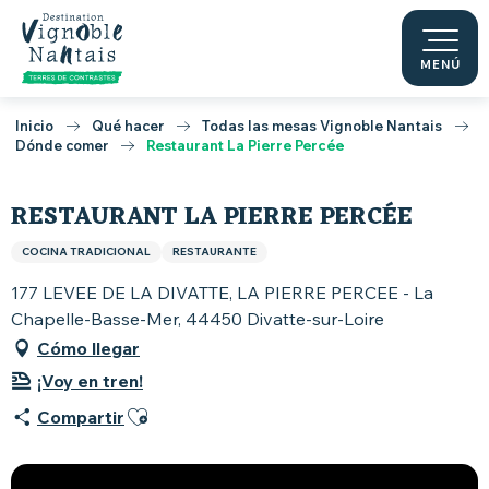
Aller
au
contenu
MENÚ
principal
Inicio
Qué hacer
Todas las mesas Vignoble Nantais
Dónde comer
Restaurant La Pierre Percée
RESTAURANT LA PIERRE PERCÉE
COCINA TRADICIONAL
RESTAURANTE
177 LEVEE DE LA DIVATTE, LA PIERRE PERCEE - La
Chapelle-Basse-Mer, 44450 Divatte-sur-Loire
Cómo llegar
¡Voy en tren!
Ajouter aux favoris
Compartir