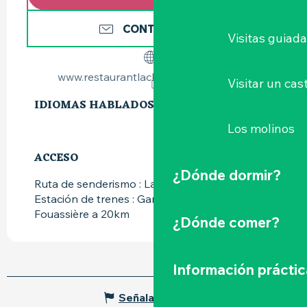
CONTÁCTENOS
Visitas guiad
www.restaurantlachapellebassemer.fr
Visitar un cast
IDIOMAS HABLADOS
IDIOMAS HABLADOS
Los molinos
ACCESO
ACCESO
¿Dónde dormir?
Ruta de senderismo : La Loire à Vélo
Estación de trenes : Gare de la Haye-
Fouassière a 20km
¿Dónde comer?
Información práctic
Señalar un error