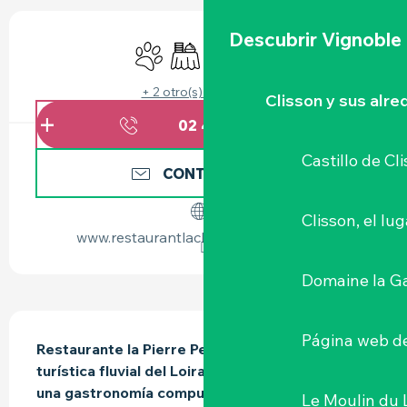
HORARIOS Y DATOS DE CONTACTO
Descubrir Vignoble
Se aceptan animales
Banquete
Venta de comida para llevar
Servicio de catering
+ 2 otro(s) servicio(s)
Clisson y sus alr
02 40 31 05
▒▒
Castillo de Cl
CONTÁCTENOS
Clisson, el lu
www.restaurantlachapellebassemer.fr
Domaine la G
DESCRIPCIÓN
Página web de
Restaurante la Pierre Percée, situado en la ruta 
turística fluvial del Loira "La Divatte". Ofrece 
una gastronomía compuesta de lo esencial del 
Le Moulin du 