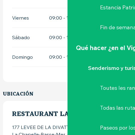
Estancia Patr
Viernes
09:00 - 15:00
18:00 - 22:00
Fin de semana
Sábado
09:00 - 15:00
18:00 - 22:00
Qué hacer
¿en el V
Domingo
09:00 - 14:00
Senderismo y tur
Toutes les r
UBICACIÓN
Todas las ruta
RESTAURANT LA PIERRE PERCÉE
Paseos por lo
177 LEVEE DE LA DIVATTE, LA PIERRE PERCEE -
La Chapelle-Basse-Mer, 44450 Divatte-sur-Loire