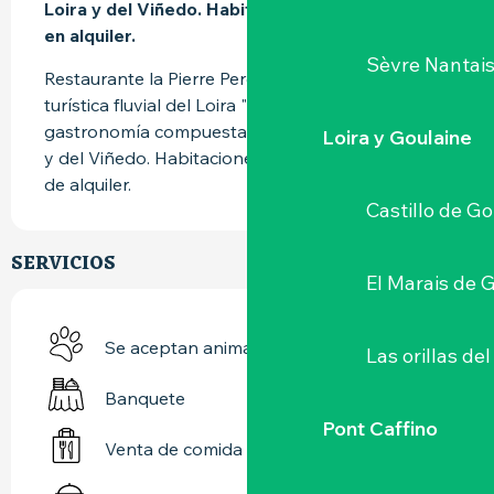
Loira y del Viñedo. Habitaciones amuebladas y 
en alquiler.
Sèvre Nantai
Restaurante la Pierre Percée, situado en la ruta 
turística fluvial del Loira "La Divatte". Ofrece una 
gastronomía compuesta de lo esencial del Loira 
Loira y Goulaine
y del Viñedo. Habitaciones amuebladas y salas 
de alquiler.
Castillo de G
SERVICIOS
El Marais de 
Se aceptan animales
Las orillas del
Banquete
Pont Caffino
Venta de comida para llevar