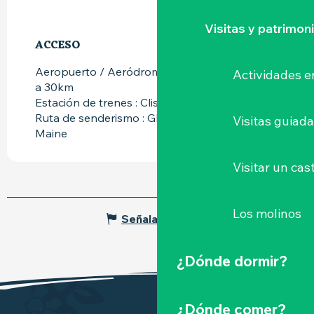
Visitas y patrimon
ACCESO
ACCESO
Aeropuerto / Aeródromo : Nantes Atlantique
Actividades e
a 30km
Estación de trenes : Clisson a 1km
Ruta de senderismo : GR de Pays Sèvre et
Visitas guiad
Maine
Visitar un cast
Los molinos
Señalar un error
¿Dónde dormir?
¿Dónde comer?