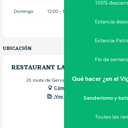
100% descans
Domingo
12:00 - 13:30
19:00 - 20:30
Estancia depo
Estancia Patr
UBICACIÓN
Fin de semana
RESTAURANT LA CASCADE
Qué hacer
¿en el V
26 route de Gervaux, 44190 Clisson
Cómo llegar
¡Voy en tren!
Senderismo y tur
Toutes les r