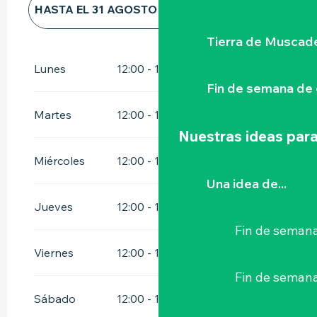
HASTA EL
31 AGOSTO 2026
DEL
1 SEPTIEMBRE 2026
AL
31
Tierra de Muscad
DICIEMBRE 2026
Lunes
12:00 - 13:30
19:00 - 20:30
Fin de semana de 
Martes
12:00 - 13:30
19:00 - 20:30
Nuestras ideas para
Miércoles
12:00 - 13:30
19:00 - 20:30
Una idea de...
Jueves
12:00 - 13:30
19:00 - 20:30
Fin de semana
Viernes
12:00 - 13:30
19:00 - 20:30
Fin de seman
Sábado
12:00 - 13:30
19:00 - 20:30