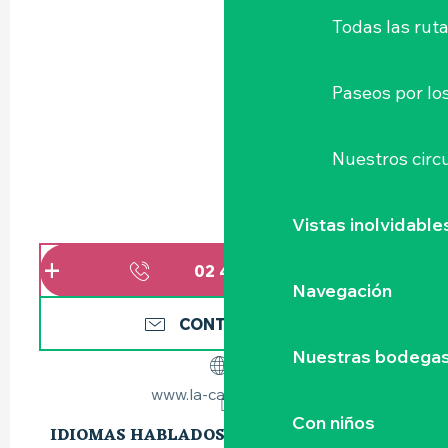
Todas las ruta
Paseos por lo
Nuestros circu
Vistas inolvidable
02 40 54 02
▒▒
Navegación
CONTÁCTENOS
Nuestras bodegas 
www.la-cascade.net
Con niños
IDIOMAS HABLADOS
IDIOMAS HABLADOS