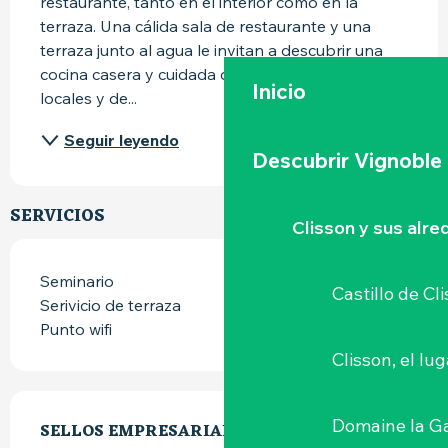
restaurante, tanto en el interior como en la 
terraza. Una cálida sala de restaurante y una 
terraza junto al agua le invitan a descubrir una 
cocina casera y cuidada de productos frescos, 
Inicio
locales y de...
Seguir leyendo
Descubrir Vignoble
SERVICIOS
Clisson y sus alr
Seminario
Castillo de Cl
Serivicio de terraza
Punto wifi
Clisson, el lu
OFERTA DE PRESTACIONES
Domaine la G
SELLOS EMPRESARIALES
SELLOS EMPRESARIALES