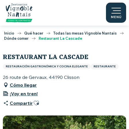
Aller
au
contenu
MENÚ
principal
Inicio
Qué hacer
Todas las mesas Vignoble Nantais
Dónde comer
Restaurant La Cascade
RESTAURANT LA CASCADE
RESTAURACIÓN GASTRONÓMICA Y COCINA ELEGANTE
RESTAURANTE
26 route de Gervaux, 44190 Clisson
Cómo llegar
¡Voy en tren!
Ajouter aux favoris
Compartir