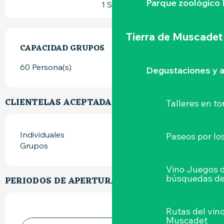
Parque zoológico 
1 Sala
Tierra de Muscadet
CAPACIDAD GRUPOS
CAPACIDAD GRUPOS
60 Persona(s)
Degustaciones y a
CLIENTELAS ACEPTADAS
Talleres
en to
Individuales
Paseos por lo
Grupos
Vino Juegos 
búsquedas de
PERIODOS DE APERTURA
Rutas del vin
Muscadet