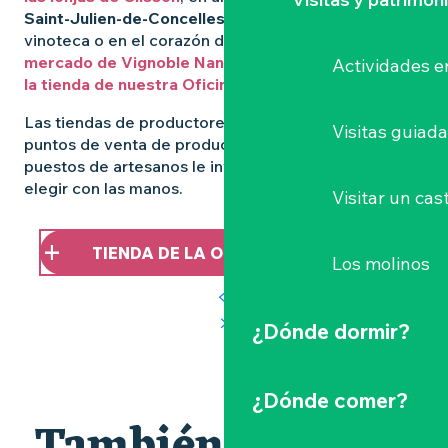
Saint-Julien-de-Concelles
, a la sombra de una
vinoteca o en el corazón de un
mercado de Vignoble Nantais#
… E incluso en
Actividades e
la tienda de nuestra Oficina de Turismo
.
Las tiendas de productores, las charcuterías, los
Visitas guiad
puntos de venta de productos agrícolas y los
puestos de artesanos le invitan a frenar, conversar y
elegir con las manos.
Visitar un cast
TIENDA DE LA OFICINA DE TURISMO
Los molinos
¿Dónde dormir?
¿Dónde comer?