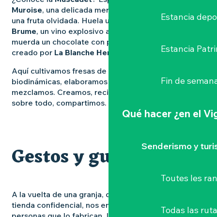
Produits Sarmance
Muroise
, una delicada mermelada elaborada con
Les Gourmandises de Marguerite
Estancia depo
una fruta olvidada. Huela un
vino de cáñamo de
Brume
, un vino explosivo a base de plantas. O
muerda un chocolate con paisajes de viñedos,
Estancia Patr
creado por
La Blanche Hermine
.
Aquí cultivamos fresas de temporada, manzanas
Fin de semana
biodinámicas, elaboramos cerveza, destilamos y
mezclamos. Creamos, reciclamos, transformamos. Y,
sobre todo, compartimos.
Qué hacer
¿en el V
Senderismo y tur
Gestos y gustos
Toutes les r
A la vuelta de una granja, de un mercado o de una
tienda confidencial, nos encontramos con las
Todas las ruta
personas que lo fabrican. Los que infusionan las