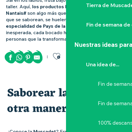
Sal en los labios, fruta bajo los dedos, el olor de un
Tierra de Muscad
taller. Aquí,
los productos locales de Vignoble
Nantais#
son algo más que recuerdos: son historias
que se saborean, se huelen y se llevan. Ya sea
una
Fin de semana de 
especialidad de Pays de la Loire
o una creación
inesperada, cada bocado habla de la tierra y de las
personas que la transforman.
Nuestras ideas para
Ajouter aux favor
Una idea de...
Cuillettes saisonnières à la Ferme de la Chebuette
Rhumerie Fontanel
Fin de semana
Saborear la región de
Brasserie de la Divatte
Distillerie Divine
otra manera
Brasserie Soma
Fin de seman
Les Papas Brasseurs
Brasserie Deux Béliers
Distillerie Chalambiquée
100% descans
Visite du domaine et cours d'oeonologie au Château du B
¿Conoce la
Muscadet
? Espere a cruzarse con