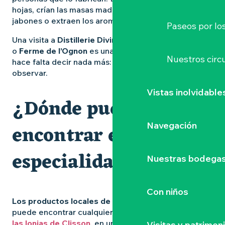
hojas, crían las masas madre, dan forma a los
jabones o extraen los aromas.
Paseos por lo
Una visita a
Distillerie Divine
, Les
Papas Brasseurs
o
Ferme de l’Ognon
es una auténtica inmersión. No
Nuestros circu
hace falta decir nada más: basta con probar, oler y
observar.
Vistas inolvidable
¿Dónde puede
encontrar estas
Navegación
especialidades?
Nuestras bodegas 
Con niños
Los productos locales de la Vignoble Nantais#
los
puede encontrar cualquiera que sepa buscarlos: en
las lonjas de Clisson
, en un huerto compartido de
Visitas y patrimon