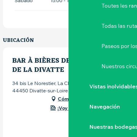
Sábado
15:00 - 19:00
Toutes les r
Todas las ruta
UBICACIÓN
Paseos por lo
BAR À BIÈRES DE LA BRASSERIE
Nuestros circu
DE LA DIVATTE
34 bis Le Norestier, La Chapelle Basse Mer,
Vistas inolvidable
44450 Divatte-sur-Loire
Cómo llegar
Navegación
¡Voy en tren!
Nuestras bodegas 