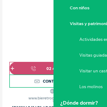
Con niños
Visitas y patrimon
Actividades e
Visitas guiad
02 40 33 38
▒▒
Visitar un cast
CONTÁCTENOS
Los molinos
www.bieretrompesouris.com
¿Dónde dormir?