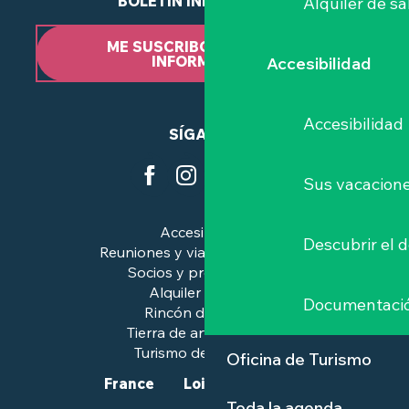
BOLETÍN INFORMATIVO
Alquiler de sa
ME SUSCRIBO AL BOLETÍN
INFORMATIVO
Accesibilidad
Accesibilidad
SÍGANOS
Sus vacacione
Accesibilidad
Descubrir el 
Reuniones y viajes de negocios
Socios y profesionales
Alquiler de salas
Documentaci
Rincón de prensa
Tierra de arte e historia
Turismo de calidad™.
Oficina de Turismo
France
Loire-Atlantique
Toda la agenda