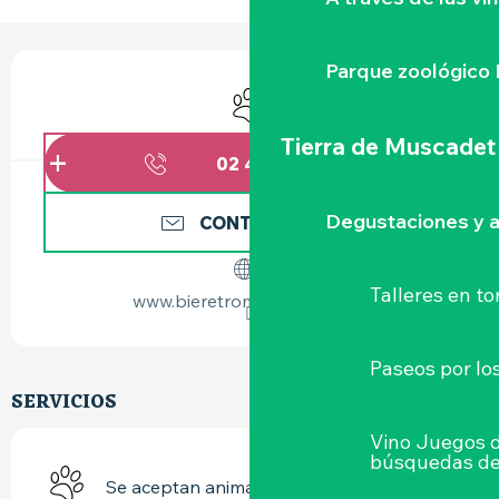
HORARIOS Y DATOS DE CONTACTO
Parque zoológico 
Se aceptan animales
Tierra de Muscadet
02 40 33 38
▒▒
Degustaciones y a
CONTÁCTENOS
Talleres
en to
www.bieretrompesouris.com
Paseos por lo
SERVICIOS
Vino Juegos 
búsquedas de
Se aceptan animales