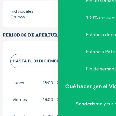
Fin de seman
Individuales
Grupos
100% descans
Estancia depo
PERIODOS DE APERTURA
Estancia Patr
HASTA EL
31 DICIEMBRE 2026
Fin de semana
TODO EL AÑO 2027
Lunes
18:00 - 20:00
Qué hacer
¿en el V
Viernes
18:00 - 21:00
Senderismo y tur