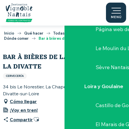
Aller
Domaine la G
au
contenu
MENÚ
principal
Página web de
Inicio
Qué hacer
Todas las mesas Vignoble Nantais
Dónde comer
Bar à bières de la Brasserie de la Divatte
Le Moulin du 
BAR À BIÈRES DE LA BRASSERIE DE
LA DIVATTE
Sèvre Nantai
CERVECERÍA
Loira y Goulaine
34 bis Le Norestier, La Chapelle Basse Mer, 44450
Divatte-sur-Loire
Cómo llegar
Castillo de G
¡Voy en tren!
Ajouter aux favoris
Compartir
El Marais de 