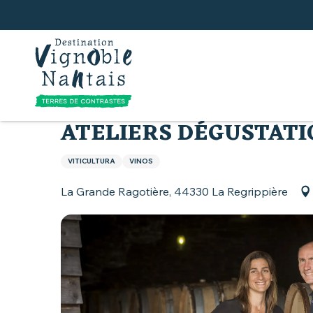
Aller
au
contenu
principal
Inicio
Tierra de Muscadet
Actividades en tor
ATELIERS DÉGUSTATI
VITICULTURA
VINOS
La Grande Ragotière, 44330 La Regrippière