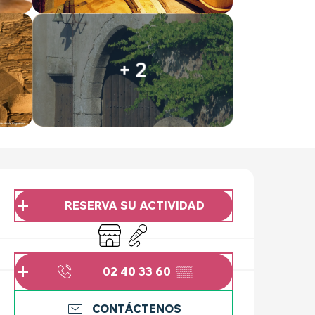
+ 2
HORARIOS Y DATOS 
RESERVA SU ACTIVIDAD
Tienda
Animación
02 40 33 60
▒▒
CONTÁCTENOS