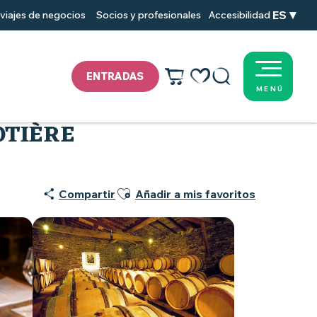
ES
viajes de negocios
Socios y profesionales
Accesibilidad
ENTRADAS
MENÚ
Voir les favoris
Buscar
OTIÈRE
Ajouter aux favoris
Compartir
Añadir a mis favoritos