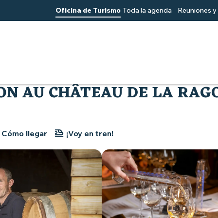
Oficina de Turismo
Toda la agenda
Reuniones y 
no a Muscadet
Ateliers dégustation au Château de la Ragotière
ON AU CHÂTEAU DE LA RAG
Cómo llegar
¡Voy en tren!