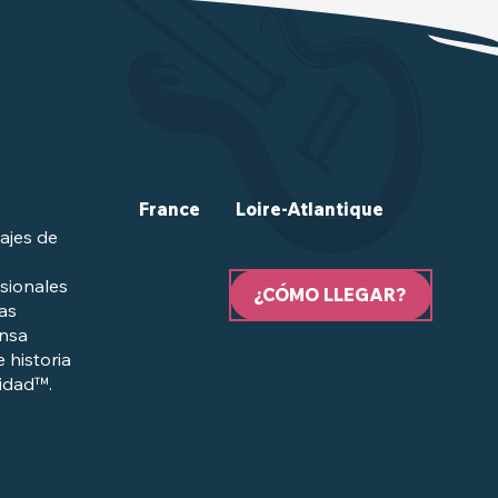
France
Loire-Atlantique
ajes de
sionales
¿CÓMO LLEGAR?
las
ensa
e historia
lidad™.