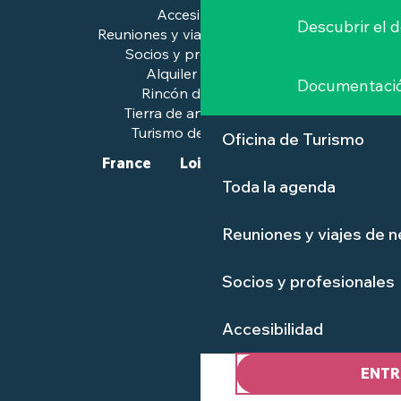
Accesibilidad
Descubrir el 
Reuniones y viajes de negocios
Socios y profesionales
Alquiler de salas
Documentaci
Rincón de prensa
Tierra de arte e historia
Turismo de calidad™.
Oficina de Turismo
France
Loire-Atlantique
Toda la agenda
Reuniones y viajes de 
Socios y profesionales
Accesibilidad
ENTR