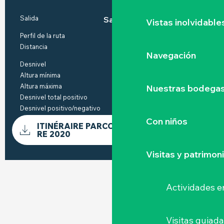
INFORMACIÓN PRÁCTICA
Salida
Saint-Julien-de-Concelles
Vistas inolvidable
Perfil de la ruta
Bucle
Distancia
4.1 km
Navegación
Desnivel
10 m
Altura mínima
4 m
Altura máxima
9 m
Nuestras bodegas 
Desnivel total positivo
11 m
Desnivel positivo/negativo
-10 m
DOCUMENTACIÓN
Con niños
ITINÉRAIRE PARCOURS BALUDIK LOI
Los ar
RE 2020
Visitas y patrimon
DESNIVEL
10 M DE DESNIVEL
Actividades e
Visitas guiad