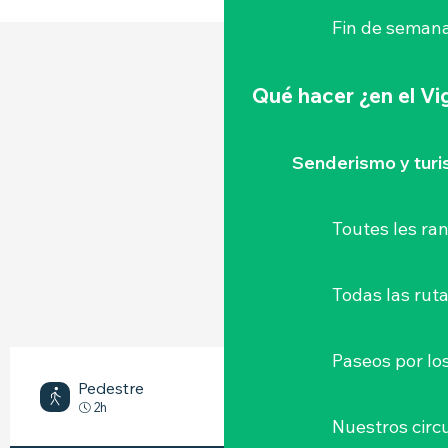
Fin de semana
Qué hacer
¿en el V
Senderismo y tur
Toutes les r
Todas las ruta
Paseos por lo
Pedestre
Fácil
2h
Nuestros circu