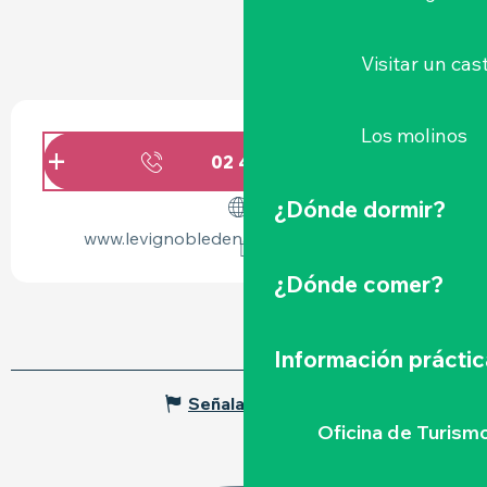
Visitar un cast
HORARIOS Y DATOS DE CONTACTO
Los molinos
02 40 54 02
▒▒
¿Dónde dormir?
www.levignobledenantes-tourisme.com
¿Dónde comer?
Información práctic
Señalar un error
Oficina de Turism