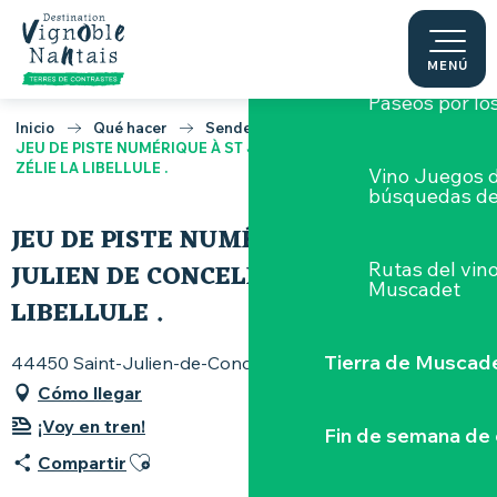
Aller
Talleres
en to
au
contenu
MENÚ
principal
Paseos por lo
Inicio
Qué hacer
Senderismo y cicloturismo
JEU DE PISTE NUMÉRIQUE À ST JULIEN DE CONCELLES AVEC
ZÉLIE LA LIBELLULE .
Vino Juegos 
búsquedas de
JEU DE PISTE NUMÉRIQUE À ST
JULIEN DE CONCELLES AVEC ZÉLIE LA
Rutas del vin
Muscadet
LIBELLULE .
Tierra de Muscad
44450 Saint-Julien-de-Concelles
Cómo llegar
¡Voy en tren!
Fin de semana de 
Ajouter aux favoris
Compartir