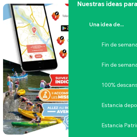
Nuestras ideas para
Una idea de...
Fin de semana
Fin de seman
100% descans
Estancia depo
Estancia Patr