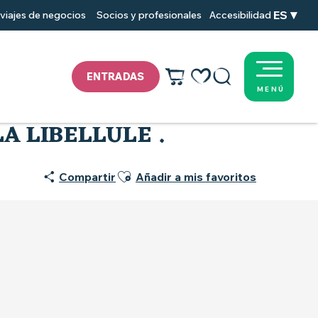
ES
viajes de negocios
Socios y profesionales
Accesibilidad
ENTRADAS
MENÚ
Voir les favoris
Buscar
A LIBELLULE .
Ajouter aux favoris
Compartir
Añadir a mis favoritos