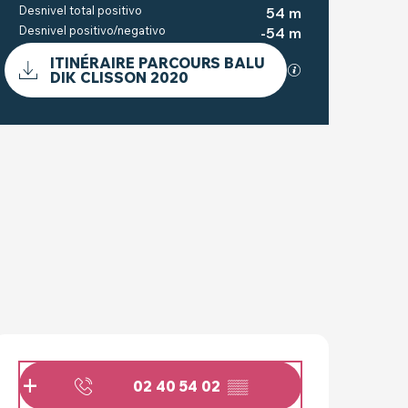
Desnivel total positivo
54 m
Desnivel positivo/negativo
-54 m
DOCUMENTACIÓN
ITINÉRAIRE PARCOURS BALU
Los archivos GPX
DIK CLISSON 2020
DESNIVEL
54 M DE DESNIVEL
HORARIOS Y DATOS 
02 40 54 02
▒▒