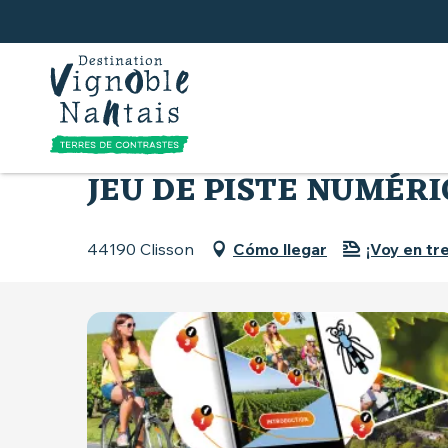
Aller
au
contenu
principal
Inicio
Qué hacer
Senderismo y cicloturismo
JEU DE PISTE NUMÉRIQ
44190 Clisson
Cómo llegar
¡Voy en tr