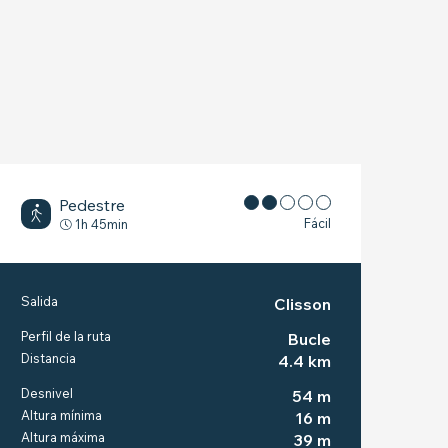
Pedestre
Fácil
1h 45min
INFORMACIÓN PRÁC
Salida
Clisson
Perfil de la ruta
Bucle
Distancia
4.4 km
Desnivel
54 m
Altura mínima
16 m
Altura máxima
39 m