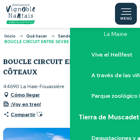
Aller
au
La "Porte-Vue
contenu
MENÚ
principal
La Maine
Inicio
Qué hacer
Senderismo y cicloturismo
BOUCLE CIRCUIT ENTRE SEVRE ET CÔTEAUX
Vive el Hellfest
BOUCLE CIRCUIT ENTRE SEVRE ET
CÔTEAUX
A través de las vi
44690 La Haie-Fouassière
Cómo llegar
Parque zoológico 
¡Voy en tren!
Ajouter aux favoris
Compartir
Tierra de Muscadet
Degustaciones y a