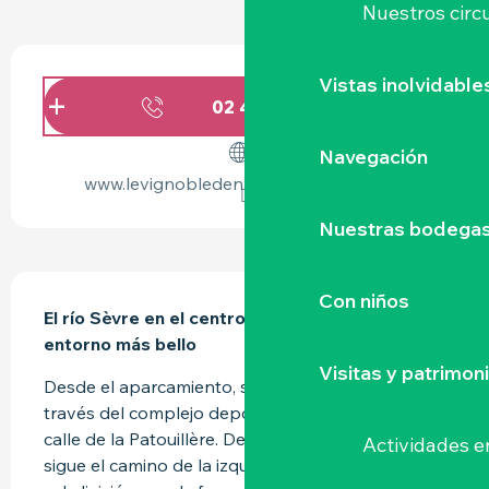
Nuestros circu
HORARIOS Y DATOS DE CONTACTO
Vistas inolvidable
02 40 54 02
▒▒
Navegación
www.levignobledenantes-tourisme.com
Nuestras bodegas 
DESCRIPCIÓN
Con niños
El río Sèvre en el centro, el viñedo en su 
entorno más bello
Visitas y patrimon
Desde el aparcamiento, seguir la carretera a 
través del complejo deportivo para llegar a la 
calle de la Patouillère. Después de la parada, 
Actividades e
sigue el camino de la izquierda, continuar en la 