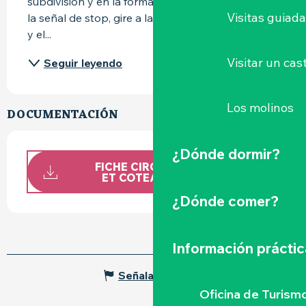
subdivisión y en la forma. Al final del pueblo, en 
Visitas guiad
la señal de stop, gire a la derecha en la carretera 
y el...
Visitar un cast
Seguir leyendo
Los molinos
DOCUMENTACIÓN
¿Dónde dormir?
FICHE CIRCUIT ENTRE SÈVRE
ET COTEAUX LA HAYE FO...
¿Dónde comer?
Información práctic
Señalar un error
Oficina de Turism