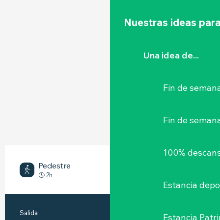
Nuestras ideas para
Una idea de...
Fin de semana
Fin de seman
100% descans
Pedestre
Medio
2h
Estancia depo
INFORMACIÓN PRÁCTICA
Salida
La Haie-Fouassière
Estancia Patr