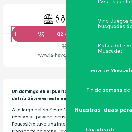
Paseos por lo
HORARIOS Y DATOS DE CONTACTO
Zona de picnic
Aseos
Se aceptan animales
Juegos infantiles / Zona
Vino Juegos 
búsquedas de
02 40 54 80
▒▒
Rutas del vin
Muscadet
www.la-haye-fouassiere.fr
Tierra de Muscad
DESCRIPCIÓN
Fin de semana de 
Un domingo en el puerto... Almuerzo a orillas 
del río Sèvre en este encantador puerto.
Nuestras ideas para
A lo largo del río Sèvre Nantaise, varios puertos 
revelan su pasado industrial. El de La Haye-
Fouassière tuvo una intensa actividad con el 
Una idea de...
transporte de arena, llevada en barcazas de 