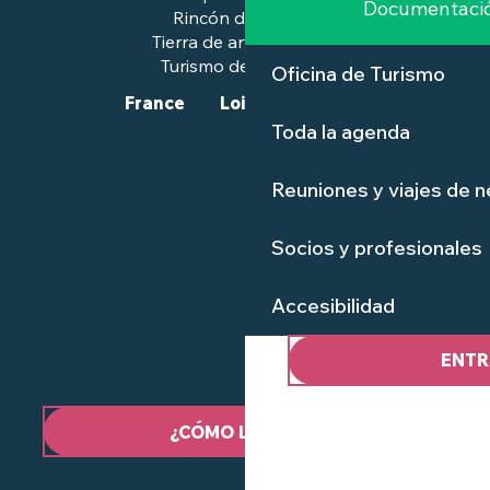
Documentaci
Rincón de prensa
Tierra de arte e historia
Turismo de calidad™.
Oficina de Turismo
France
Loire-Atlantique
Toda la agenda
Reuniones y viajes de 
Socios y profesionales
Accesibilidad
ENTR
¿CÓMO LLEGAR?