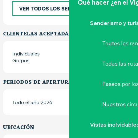
Qué hacer
¿en el V
VER TODOS LOS SERVICIOS
Senderismo y tur
CLIENTELAS ACEPTADAS
Toutes les r
Individuales
Grupos
Todas las ruta
PERIODOS DE APERTURA
Paseos por lo
Todo el año 2026
Nuestros circu
Vistas inolvidable
UBICACIÓN