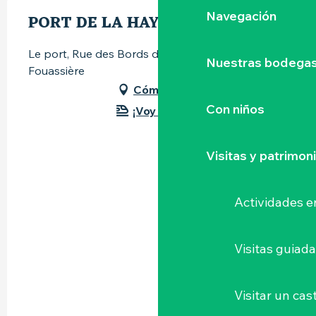
Navegación
PORT DE LA HAYE-FOUASSIÈRE
Le port, Rue des Bords de l'Eau, 44690 La Haie-
Nuestras bodegas 
Fouassière
Cómo llegar
Con niños
¡Voy en tren!
Visitas y patrimon
Actividades e
Visitas guiad
Visitar un cast