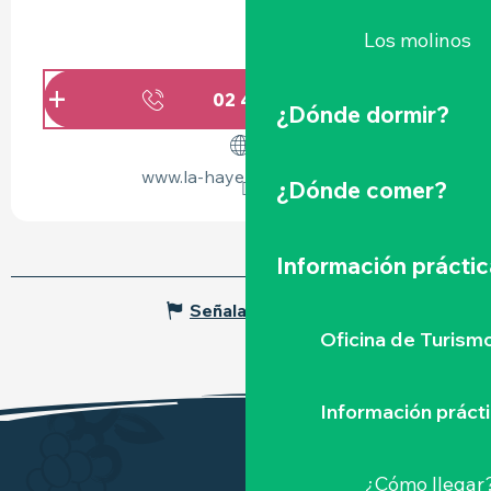
Los molinos
02 40 54 80
▒▒
¿Dónde dormir?
www.la-haye-fouassiere.fr
¿Dónde comer?
Información práctic
Señalar un error
Oficina de Turism
Información práct
¿Cómo llegar