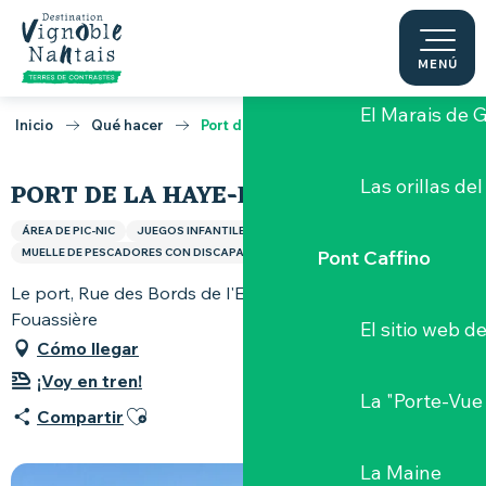
Aller
au
Castillo de G
contenu
MENÚ
principal
El Marais de 
Inicio
Qué hacer
Port de la Haye-Fouassière
Las orillas del
PORT DE LA HAYE-FOUASSIÈRE
ÁREA DE PIC-NIC
JUEGOS INFANTILES
MUELLE DE PESCADORES CON DISCAPACIDAD
PUERTO PESQUERO
Pont Caffino
Le port, Rue des Bords de l'Eau, 44690 La Haie-
Fouassière
El sitio web d
Cómo llegar
¡Voy en tren!
La "Porte-Vue
Ajouter aux favoris
Compartir
La Maine