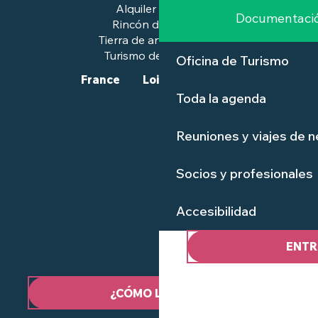
Alquiler de salas
Documentaci
Rincón de prensa
Tierra de arte e historia
Turismo de calidad™.
Oficina de Turismo
France
Loire-Atlantique
Toda la agenda
Reuniones y viajes de 
Socios y profesionales
Accesibilidad
ENTR
¿CÓMO LLEGAR?