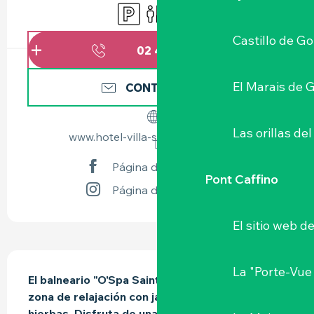
Aparcamiento
Aseos
Tienda
Castillo de G
02 40 03 61
▒▒
El Marais de 
CONTÁCTENOS
Las orillas del
www.hotel-villa-saint-antoine.com
Página de Facebook
Pont Caffino
Página de Instagram
El sitio web d
DESCRIPCIÓN
La "Porte-Vue
El balneario "O'Spa Saint Antoine" ofrece una 
zona de relajación con jacuzzi, hammam y té de 
hierbas. Disfruta de una vista excepcional del 