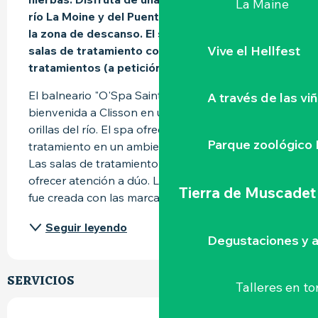
La Maine
río La Moine y del Puente Saint Antoine desde 
la zona de descanso. El spa también ofrece 2 
Vive el Hellfest
salas de tratamiento comunicantes para dos 
tratamientos (a petición).
El balneario "O'Spa Saint Antoine" te da la 
A través de las vi
bienvenida a Clisson en un entorno bucólico a 
orillas del río. El spa ofrece 2 salas de 
Parque zoológico 
tratamiento en un ambiente cálido y acogedor. 
Las salas de tratamiento se comunican para 
ofrecer atención a dúo. La tarjeta de tratamiento 
Tierra de Muscadet
fue creada con las marcas...
Seguir leyendo
Degustaciones y a
SERVICIOS
Talleres
en to