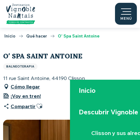
Aller
au
contenu
MENÚ
principal
Inicio
Qué hacer
O' Spa Saint Antoine
O' SPA SAINT ANTOINE
BALNEOTERAPIA
11 rue Saint Antoine, 44190 Clisson
Cómo llegar
Inicio
¡Voy en tren!
Ajouter aux favoris
Compartir
Descubrir Vignoble
Clisson y sus alr