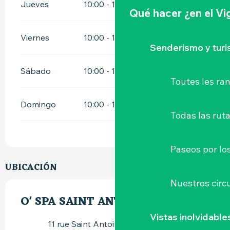
Jueves
10:00 - 13:00
15:00 - 20:00
Qué hacer
¿en el V
Viernes
10:00 - 13:00
15:00 - 20:00
Senderismo y tur
Sábado
10:00 - 13:00
14:00 - 20:00
Toutes les r
Domingo
10:00 - 13:00
14:00 - 18:00
Todas las ruta
Paseos por lo
UBICACIÓN
Nuestros circu
O' SPA SAINT ANTOINE
Vistas inolvidable
11 rue Saint Antoine, 44190 Clisson