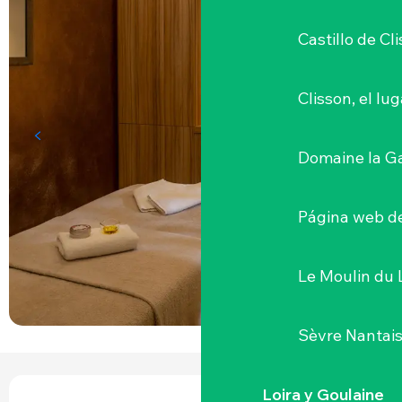
Castillo de Cl
Clisson, el lu
Domaine la G
Página web de
Le Moulin du 
Sèvre Nantai
HORARIOS Y DATOS DE CONTACTO
Loira y Goulaine