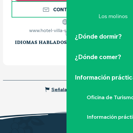
CONTÁCTENOS
Los molinos
www.hotel-villa-saint-antoine.com
¿Dónde dormir?
IDIOMAS HABLADOS
IDIOMAS HABLADOS
¿Dónde comer?
Información práctic
Señalar un error
Oficina de Turism
Información práct