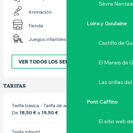
Sèvre Nantai
Animación
Loira y Goulaine
Tienda
Juegos infantiles / Zona de juegos
Castillo de G
VER TODOS LOS SERVICIOS
El Marais de 
Las orillas del
TARIFAS
Pont Caffino
Tarifa básica - Tarifa de adulto
De
18,50 €
a
19,50 €
El sitio web d
Tarifa infantil