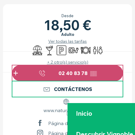
HORARIOS Y DATOS DE CONTACTO
Desde
18,50 €
Adulto
Ver todas las tarifas
Zona de picnic
Bar / Refrigerio
Aparcamiento
Conexiones eléctricas
Restaurante
Aseos
+ 2 otro(s) servicio(s)
02 40 83 78
▒▒
CONTÁCTENOS
www.naturalparc.com
Inicio
Página de Facebook
Página de Instagram
Descubrir Vignoble