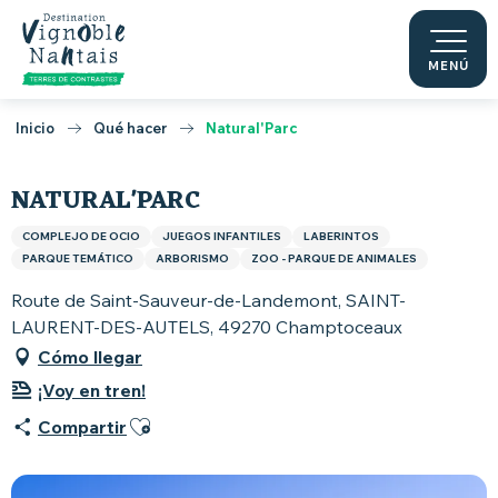
Aller
au
contenu
MENÚ
principal
Inicio
Qué hacer
Natural'Parc
NATURAL'PARC
COMPLEJO DE OCIO
JUEGOS INFANTILES
LABERINTOS
PARQUE TEMÁTICO
ARBORISMO
ZOO - PARQUE DE ANIMALES
Route de Saint-Sauveur-de-Landemont, SAINT-
LAURENT-DES-AUTELS, 49270 Champtoceaux
Cómo llegar
¡Voy en tren!
Ajouter aux favoris
Compartir