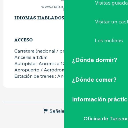
Visitas guiad
www.naturalparc.com
IDIOMAS HABLADOS
IDIOMAS HABLADOS
Visitar un cast
ACCESO
ACCESO
Los molinos
Carretera (nacional / provincial) : RN23
Ancenis a 12km
¿Dónde dormir?
Autopista : Ancenis a 12km
Aeropuerto / Aeródromo : Nantes a 30km
Estación de trenes : Ancenis a 12km
¿Dónde comer?
Información práctic
Señalar un error
Oficina de Turism