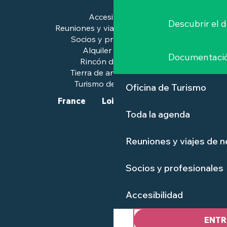
Accesibilidad
Descubrir el 
Reuniones y viajes de negocios
Socios y profesionales
Alquiler de salas
Documentaci
Rincón de prensa
Tierra de arte e historia
Turismo de calidad™.
Oficina de Turismo
France
Loire-Atlantique
Toda la agenda
Reuniones y viajes de 
Socios y profesionales
Accesibilidad
ENTR