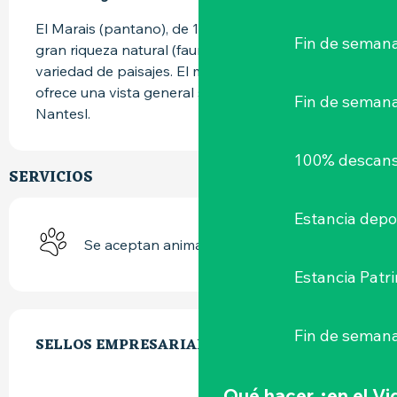
El Marais (pantano), de 1500 ha, goza de una 
Fin de semana
gran riqueza natural (fauna y flora), una gran 
variedad de paisajes. El montículo de roca (47m) 
ofrece una vista general sobre las marismas y 
Fin de seman
Nantesl.
100% descans
SERVICIOS
Estancia depo
Se aceptan animales
Estancia Patr
OFERTA DE PRESTACIONES
Fin de semana
SELLOS EMPRESARIALES
SELLOS EMPRESARIALES
Qué hacer
¿en el V