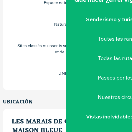
Espace naturel sensible
Senderismo y tur
Natura 2000
Toutes les r
Sites classés ou inscrits sur l'inventaire de la DIREN
et de DRAC
Todas las ruta
ZNIEFF
Paseos por lo
Nuestros circu
UBICACIÓN
Vistas inolvidable
LES MARAIS DE GOULAINE, LA
MAISON BLEUE