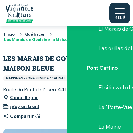
Aller
Castillo de G
au
contenu
MENÚ
principal
El Marais de 
Inicio
Qué hacer
Les Marais de Goulaine, la Maison bleue
Las orillas del
LES MARAIS DE GOULAINE, LA
MAISON BLEUE
Pont Caffino
MARISMAS - ZONA HÚMEDA / SALINAS
El sitio web d
Route du Pont de l'ouen, 44115 Haute-Goulaine
Cómo llegar
¡Voy en tren!
La "Porte-Vue
Ajouter aux favoris
Compartir
La Maine