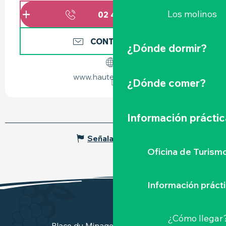
Los molinos
02 40 54 92
▒▒
CONTÁCTENOS
¿Dónde dormir?
www.hautegoulaine.fr
¿Dónde comer?
Información práctic
Señalar un error
Oficina de Turism
Información práct
¿Cómo llegar
Place du Minage - 44190 Clisson