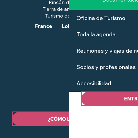
Rincón de prensa
Tierra de arte e historia
Turismo de calidad™.
Oficina de Turismo
France
Loire-Atlantique
Toda la agenda
Reuniones y viajes de 
Socios y profesionales
Accesibilidad
ENTR
¿CÓMO LLEGAR?