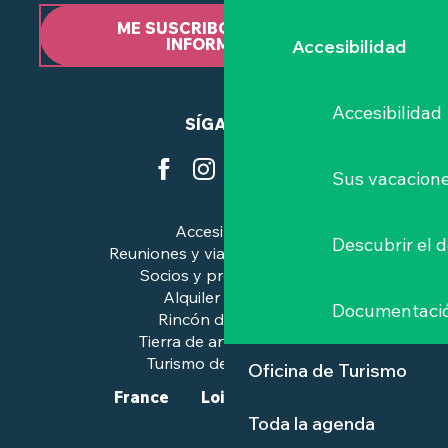
ME SUSCRIBO AL BOLETÍN
INFORMATIVO
Accesibilidad
Accesibilidad
SÍGANOS
Sus vacacione
Accesibilidad
Descubrir el 
Reuniones y viajes de negocios
Socios y profesionales
Alquiler de salas
Documentaci
Rincón de prensa
Tierra de arte e historia
Turismo de calidad™.
Oficina de Turismo
France
Loire-Atlantique
Toda la agenda