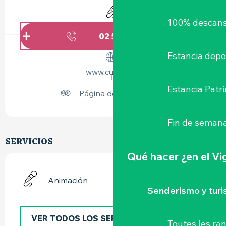
Animación
100% descans
02 51 43 70
▒▒
Estancia depo
www.cugand.fr
Estancia Patr
Página de Tripadvisor
Fin de semana
SERVICIOS
Qué hacer
¿en el V
Animación
Senderismo y tur
VER TODOS LOS SERVICIOS
Toutes les r