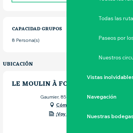
Todas las ruta
CAPACIDAD GRUPOS
CAPACIDAD GRUPOS
Paseos por lo
8 Persona(s)
Nuestros circu
UBICACIÓN
Vistas inolvidable
LE MOULIN À FOULON
Navegación
Gaumier, 85610 Cugand
Cómo llegar
¡Voy en tren!
Nuestras bodegas 