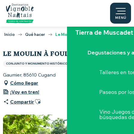
Aller
au
Parque zoológico 
contenu
MENÚ
principal
Tierra de Muscadet
Inicio
Qué hacer
Le Moulin à foulon
LE MOULIN À FOULON
Degustaciones y a
CONJUNTO Y MONUMENTO HISTÓRICO
MOLINO
NO CATALOGADO
Talleres
en to
Gaumier, 85610 Cugand
Cómo llegar
Paseos por lo
¡Voy en tren!
Ajouter aux favoris
Compartir
Vino Juegos 
búsquedas de