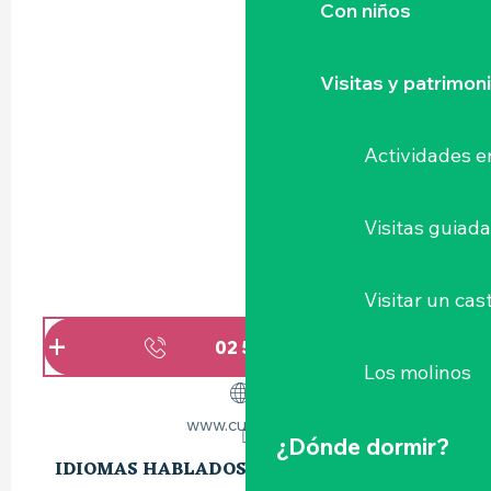
Con niños
Visitas y patrimon
Actividades e
Visitas guiad
Visitar un cast
02 51 43 70
▒▒
Los molinos
www.cugand.fr
¿Dónde dormir?
IDIOMAS HABLADOS
IDIOMAS HABLADOS