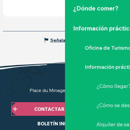
¿Dónde comer?
Información práctic
Señalar un error
Oficina de Turism
Información práct
¿Cómo llegar
Place du Minage - 44190 Clisson
¿Cómo se des
CONTACTAR CON NOSOTROS
BOLETÍN INFORMATIVO
Alquiler de sa