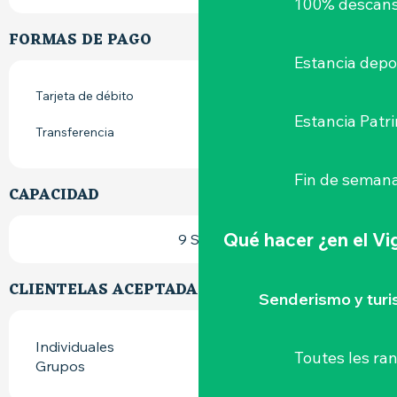
100% descans
FORMAS DE PAGO
Estancia depo
Tarjeta de débito
Estancia Patr
Transferencia
Fin de semana
CAPACIDAD
Qué hacer
¿en el V
9 Sala
CLIENTELAS ACEPTADAS
Senderismo y tur
Individuales
Toutes les r
Grupos