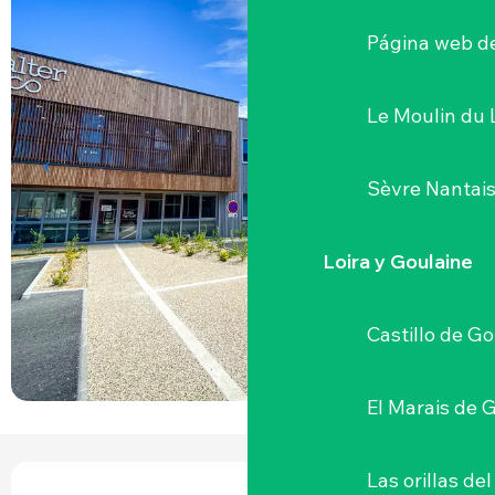
Página web de
Le Moulin du 
Sèvre Nantai
Loira y Goulaine
Castillo de G
El Marais de 
HORARIOS Y DATOS DE CONTACTO
Las orillas del