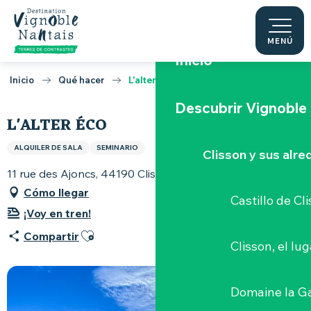
Aller
au
contenu
MENÚ
Inicio
principal
Inicio
Qué hacer
L'alter éco
Descubrir Vignoble
L'ALTER ÉCO
ALQUILER DE SALA
SEMINARIO
Clisson y sus alr
11 rue des Ajoncs, 44190 Clisson
Cómo llegar
Castillo de Cl
¡Voy en tren!
Ajouter aux favoris
Compartir
Clisson, el lu
Domaine la G