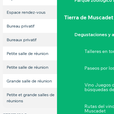
Parque zoológico 
Espace rendez-vous
10
-
-
Tierra de Muscadet
Bureau privatif
12
-
-
Degustaciones y a
Bureaux privatif
14
-
-
Talleres
en to
Petite salle de réunion
18
6
10
Petite salle de réunion
20
8
12
Paseos por lo
Grande salle de réunion
54
20
32
Vino Juegos 
búsquedas de
Petite et grande salles de
74
48
-
réunions
Rutas del vin
Muscadet