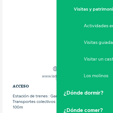
Visitas y patrimon
Actividades e
Visitas guiad
Visitar un cast
Los molinos
www.laltereco.fr
ACCESO
ACCESO
¿Dónde dormir?
Estación de trenes : Gare de Clisson a 950m
Transportes colectivos : Ligne bus Héoh a
100m
¿Dónde comer?