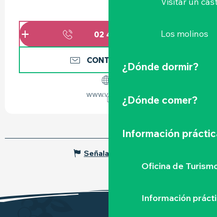
Visitar un cast
Los molinos
02 40 33 92
▒▒
CONTÁCTENOS
¿Dónde dormir?
www.vallet.fr
¿Dónde comer?
Información práctic
Señalar un error
Oficina de Turism
Información práct