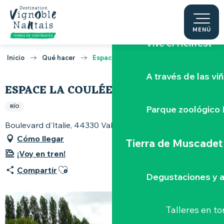
Aller
La Maine
au
contenu
MENÚ
principal
Vive el Hellfest
Inicio
Qué hacer
Espace La Coulée de la Logne
A través de las vi
ESPACE LA COULÉE DE LA LOGNE
RÍO
Parque zoológico 
Boulevard d'Italie, 44330 Vallet
Cómo llegar
Tierra de Muscadet
¡Voy en tren!
Ajouter aux favoris
Compartir
Degustaciones y a
Talleres
en to