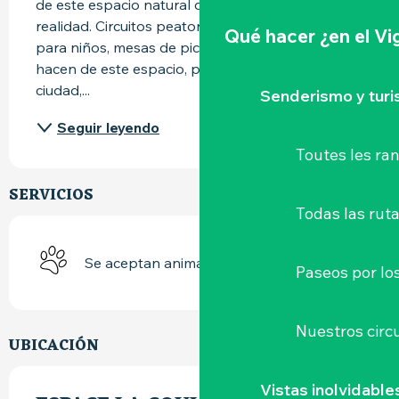
de este espacio natural de 5 hectáreas es ya una 
realidad. Circuitos peatonales, juegos de madera 
Qué hacer
¿en el V
para niños, mesas de picnic, mobiliario urbano, 
hacen de este espacio, próximo al centro de la 
ciudad,...
Senderismo y tur
Seguir leyendo
Toutes les r
SERVICIOS
Todas las ruta
Se aceptan animales
Paseos por lo
Nuestros circu
UBICACIÓN
Vistas inolvidable