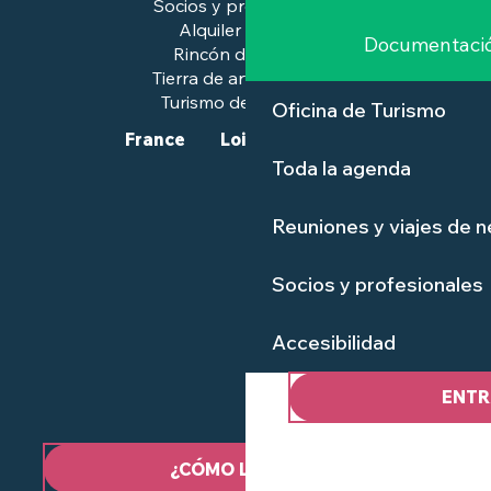
Socios y profesionales
Alquiler de salas
Documentaci
Rincón de prensa
Tierra de arte e historia
Turismo de calidad™.
Oficina de Turismo
France
Loire-Atlantique
Toda la agenda
Reuniones y viajes de 
Socios y profesionales
Accesibilidad
ENTR
¿CÓMO LLEGAR?