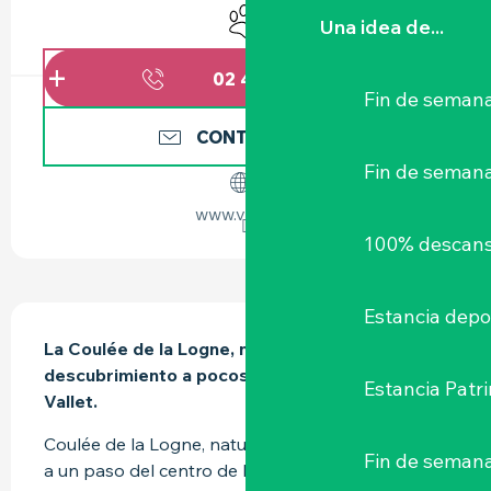
Se aceptan animales
Una idea de...
02 40 33 92
▒▒
Fin de semana
CONTÁCTENOS
Fin de seman
www.vallet.fr
100% descans
DESCRIPCIÓN
Estancia depo
La Coulée de la Logne, naturaleza y 
descubrimiento a pocos pasos del centro de 
Estancia Patr
Vallet.
Coulée de la Logne, naturaleza y descubrimiento 
Fin de semana
a un paso del centro de la ciudad. El desarrollo 