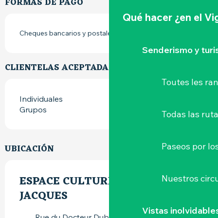
FORMAS DE PAGO
Qué hacer
¿en el V
Cheques bancarios y postales
Senderismo y tur
CLIENTELAS ACEPTADAS
Toutes les r
Individuales
Grupos
Todas las ruta
Paseos por lo
UBICACIÓN
ESPACE CULTUREL SAINT-
Nuestros circu
JACQUES
Vistas inolvidable
Rue du Docteur Duboueix, 44190 Clisson