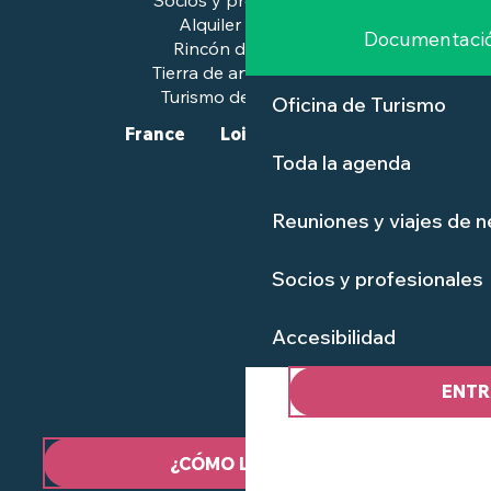
Socios y profesionales
Alquiler de salas
Documentaci
Rincón de prensa
Tierra de arte e historia
Turismo de calidad™.
Oficina de Turismo
France
Loire-Atlantique
Toda la agenda
Reuniones y viajes de 
Socios y profesionales
Accesibilidad
ENTR
¿CÓMO LLEGAR?