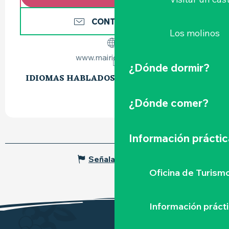
CONTÁCTENOS
Los molinos
www.mairie-clisson.fr
¿Dónde dormir?
IDIOMAS HABLADOS
IDIOMAS HABLADOS
¿Dónde comer?
Información práctic
Señalar un error
Oficina de Turism
Información práct