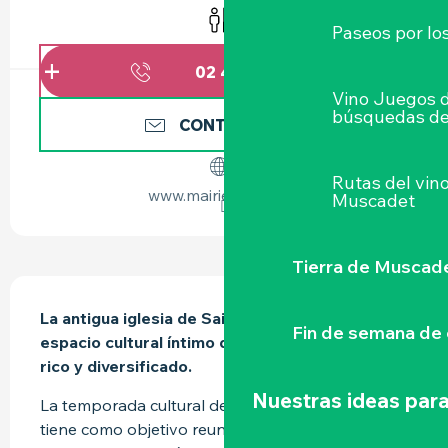
Aseos
Paseos por lo
02 40 80 17
▒▒
Vino Juegos 
búsquedas de
CONTÁCTENOS
Rutas del vin
www.mairie-clisson.fr
Muscadet
Tierra de Muscad
DESCRIPCIÓN
La antigua iglesia de Saint Jacques es un 
Fin de semana de 
espacio cultural íntimo que ofrece un programa 
rico y diversificado.
Nuestras ideas para
La temporada cultural de la ciudad de Clisson 
tiene como objetivo reunir a jóvenes y mayores 