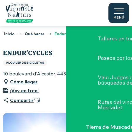
Aller
au
contenu
MENÚ
Degustaciones y a
principal
Inicio
Qué hacer
Endur'cycles
Talleres
en to
ENDUR'CYCLES
Paseos por lo
ALQUILER DE BICICLETAS
10 boulevard d'Alcester, 44330 Vallet
Vino Juegos 
Cómo llegar
búsquedas de
¡Voy en tren!
Ajouter aux favoris
Compartir
Rutas del vin
Muscadet
Tierra de Muscad