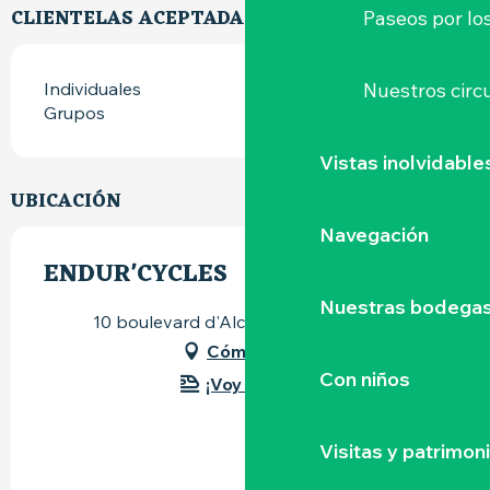
CLIENTELAS ACEPTADAS
Paseos por lo
Nuestros circu
Individuales
Grupos
Vistas inolvidable
UBICACIÓN
Navegación
ENDUR'CYCLES
Nuestras bodegas 
10 boulevard d'Alcester, 44330 Vallet
Cómo llegar
Con niños
¡Voy en tren!
Visitas y patrimon