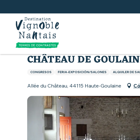
Aller
au
contenu
principal
Inicio
Qué hacer
Château de Goulaine Evènem
CHÂTEAU DE GOULAIN
CONGRESOS
FERIA-EXPOSICIÓN/SALONES
ALQUILER DE SA
Allée du Château, 44115 Haute-Goulaine
Có