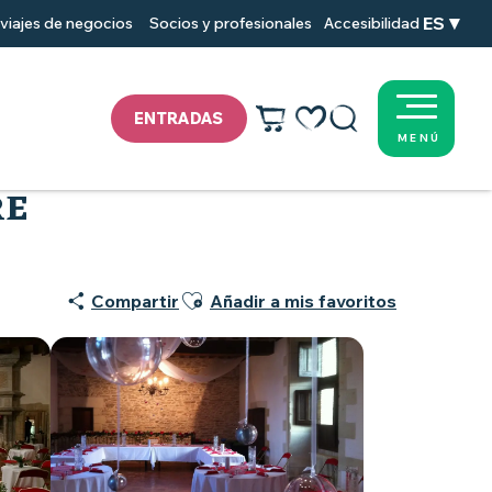
ES
viajes de negocios
Socios y profesionales
Accesibilidad
ENTRADAS
MENÚ
Voir les favoris
Buscar
RE
Ajouter aux favoris
Compartir
Añadir a mis favoritos