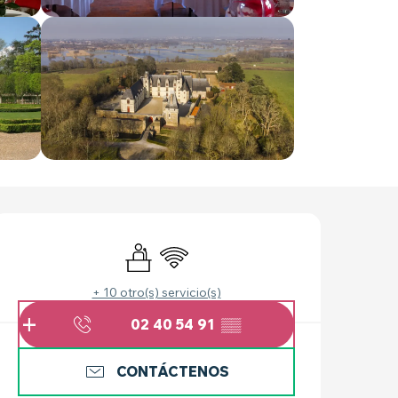
HORARIOS Y DATOS 
Seminarios
Wifi
+ 10 otro(s) servicio(s)
02 40 54 91
▒▒
CONTÁCTENOS