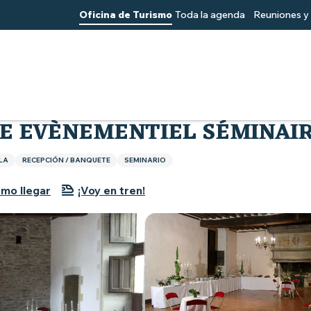
Oficina de Turismo
Toda la agenda
Reuniones y 
entiel Séminaire
E EVÈNEMENTIEL SÉMINAI
LA
RECEPCIÓN / BANQUETE
SEMINARIO
mo llegar
¡Voy en tren!