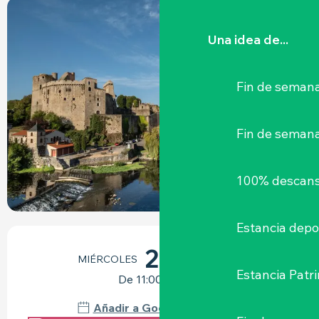
+1 FOTO
Una idea de...
Fin de semana
Fin de seman
100% descans
Estancia depo
HORARIOS Y DATOS DE CONTACTO
26
MIÉRCOLES
AGOSTO
Estancia Patr
De 11:00 a 12:30
Añadir a Google Calendar