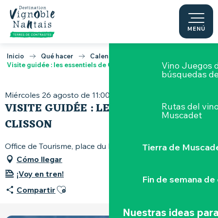
Talleres
en to
Aller
au
contenu
MENÚ
Paseos por lo
principal
Inicio
Qué hacer
Calendario
Vino Juegos 
Visite guidée : les essentiels de Clisson
búsquedas de
Miércoles 26 agosto de 11:00 a 12:30
VISITE GUIDÉE : LES ESSENTIELS DE
Rutas del vin
Muscadet
CLISSON
Office de Tourisme, place du Minage, 44190 Clisson
Tierra de Muscad
Cómo llegar
¡Voy en tren!
Fin de semana de 
Ajouter aux favoris
Compartir
Nuestras ideas para