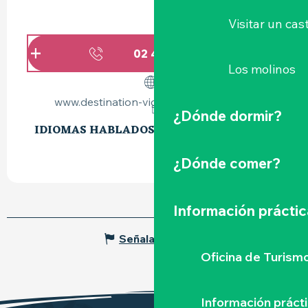
Visitar un cast
02 40 54 02
▒▒
Los molinos
www.destination-vignoble-nantais.com
¿Dónde dormir?
IDIOMAS HABLADOS
IDIOMAS HABLADOS
¿Dónde comer?
Información práctic
Señalar un error
Oficina de Turism
Información práct