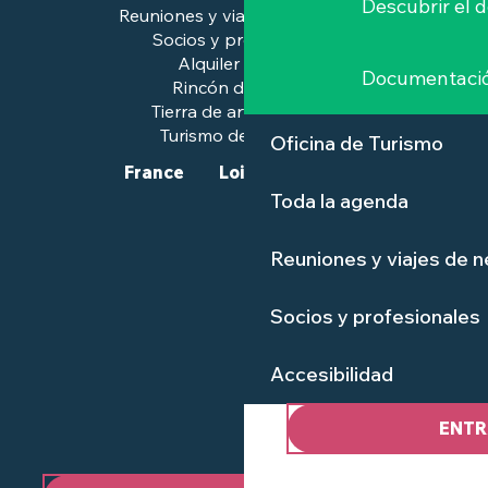
Descubrir el 
Reuniones y viajes de negocios
Socios y profesionales
Alquiler de salas
Documentaci
Rincón de prensa
Tierra de arte e historia
Turismo de calidad™.
Oficina de Turismo
France
Loire-Atlantique
Toda la agenda
Reuniones y viajes de 
Socios y profesionales
Accesibilidad
ENTR