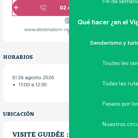
Fin de semana
02 40 54 02
▒▒
Qué hacer
¿en el V
www.destination-vignoble-nantais.com
Senderismo y tur
HORARIOS
Toutes les r
El 26 agosto 2026
Todas las ruta
11:00 a 12:30
Paseos por lo
UBICACIÓN
Nuestros circu
VISITE GUIDÉE : LES