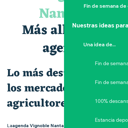
Visite guidée « Histoire d'un jardin pittoresque »
Nantais
Fin de semana de 
Le bleu dans tous ses états
Visites et dégustations
Atelier Cyanotype en lien avec l'exposition Veduta - Les p
Más allá de la
Nuestras ideas para
Escapade sensorielle pour enfants savants ....
Visite guidée « Au cœur de la forteresse »
Clisson gîte et couvert XIXe - XXe siècles
agenda
Una idea de...
Balade semi nocturne en canoë-kayak
Fin de semana
Lo más destacado y
Fin de seman
los mercados de
agricultores
100% descans
Estancia depo
La
agenda Vignoble Nantais
está repleta de ideas