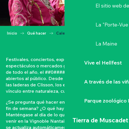
El sitio web d
La "Porte-Vue
Inicio
Qué hacer
Calendario
La Maine
Festivales, conciertos, exposiciones, vendimias,
Vive el Hellfest
espectáculos o mercados gastronómicos… A lo largo
de todo el año, el ##0#### vive con acontecimientos
abiertos al público. Desde las orillas del Loira hasta
A través de las vi
las laderas de Clisson, los eventos tejen un fuerte
vínculo entre naturaleza, cultura y convivencia.
Parque zoológico 
¿Se pregunta qué hacer en el Vignoble Nantais este
fin de semana? ¿O qué hay en la agenda de Clisson?
Manténgase al día de lo que ocurre y lo que está por
Tierra de Muscadet
venir en la Vignoble Nantais con nuestra agenda que
se actualiza automáticamente. Filtre por fecha,