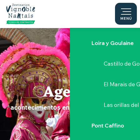
Le Moulin du 
Aller
au
contenu
MENÚ
Sèvre Nantai
principal
Loira y Goulaine
Castillo de G
Agenda
El Marais de 
Las orillas del
acontecimientos en el Vignoble Nantais
Pont Caffino