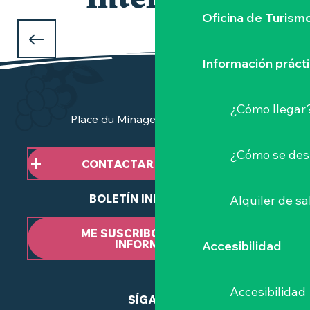
interesar
Oficina de Turism
LOS MERCADOS
de la Vignoble Nantais
Información práct
¿Cómo llegar
Place du Minage - 44190 Clisson
¿Cómo se des
CONTACTAR CON NOSOTROS
BOLETÍN INFORMATIVO
Alquiler de sa
ME SUSCRIBO AL BOLETÍN
INFORMATIVO
Accesibilidad
Accesibilidad
SÍGANOS