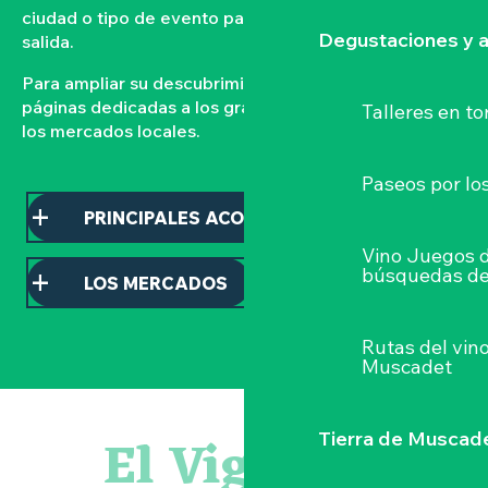
ciudad o tipo de evento para organizar su próxima
Degustaciones y a
salida.
Para ampliar su descubrimiento, consulte nuestras
páginas dedicadas a los grandes acontecimientos y a
Talleres
en to
los mercados locales.
Paseos por lo
PRINCIPALES ACONTECIMIENTOS
Vino Juegos 
búsquedas de
LOS MERCADOS
Rutas del vin
Muscadet
Escapade en Muscadet au cœur du Vignoble Nantais
Visite guidée : les essentiels de Clisson
El Vignoble
Tierra de Muscad
Atelier - L'herbier en cyanotype
« Veduta, les palais oubliés d'Italie » Thomas Jorion