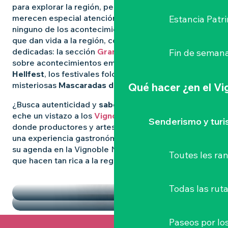
para explorar la región, pero algunas experiencias
merecen especial atención. Para no perderse
Estancia Patr
ninguno de los acontecimientos más destacados
que dan vida a la región, consulte nuestras páginas
dedicadas: la sección
Grandes Eventos
le informa
Fin de semana
sobre acontecimientos emblemáticos como
el
Hellfest
, los festivales folclóricos salvajes y las
misteriosas
Mascaradas de Clisson
.
Qué hacer
¿en el V
¿Busca autenticidad y
sabores locales
? Entonces
eche un vistazo a los
Vignoble Nantais Mercados
,
Senderismo y tur
donde productores y artesanos se reúnen para vivir
una experiencia gastronómica de convivencia. Llene
su agenda en la Vignoble Nantais con las pepitas
Toutes les r
que hacen tan rica a la región.
DESTACADOS
LOS MERCADOS
Todas las ruta
Paseos por lo