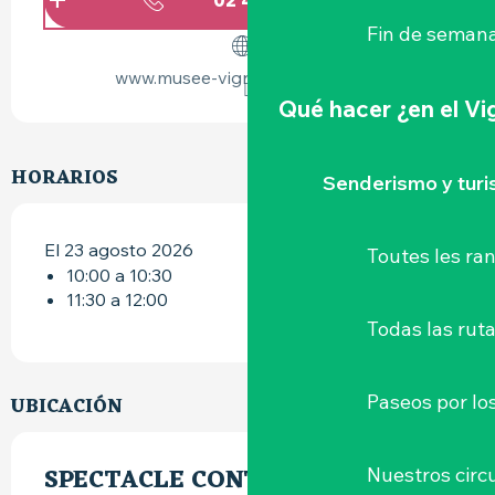
Fin de semana
www.musee-vignoble-nantais.eu
Qué hacer
¿en el V
HORARIOS
Senderismo y tur
El 23 agosto 2026
Toutes les r
10:00 a 10:30
11:30 a 12:00
Todas las ruta
Paseos por lo
UBICACIÓN
SPECTACLE CONTÉ ET MUSICAL
Nuestros circu