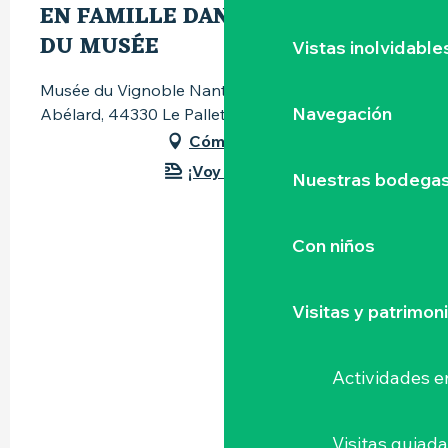
EN FAMILLE DANS LES VIGNES
DU MUSÉE
Vistas inolvidable
Musée du Vignoble Nantais, 82, rue Pierre-
Navegación
Abélard, 44330 Le Pallet
Cómo llegar
¡Voy en tren!
Nuestras bodegas 
Con niños
Visitas y patrimon
Actividades e
Visitas guiad