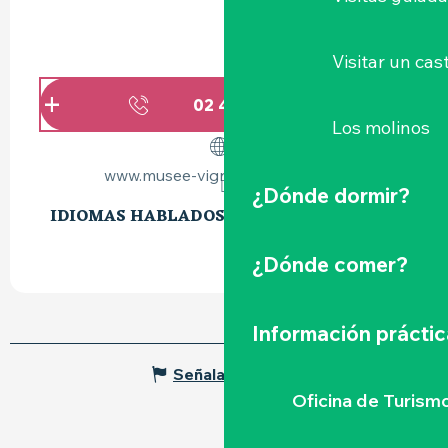
Visitar un cast
02 40 80 90
▒▒
Los molinos
www.musee-vignoble-nantais.eu
¿Dónde dormir?
IDIOMAS HABLADOS
IDIOMAS HABLADOS
¿Dónde comer?
Información práctic
Señalar un error
Oficina de Turism