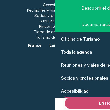
Accesibilidad
Descubrir el 
Reuniones y viajes de negocios
Socios y profesionales
Alquiler de salas
Documentaci
Rincón de prensa
Tierra de arte e historia
Turismo de calidad™.
Oficina de Turismo
France
Loire-Atlantique
Toda la agenda
Reuniones y viajes de 
Socios y profesionales
Accesibilidad
ENTR