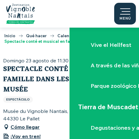
La "Porte-Vue
Aller
au
contenu
MENÚ
La Maine
principal
Inicio
Qué hacer
Calendario
Spectacle conté et musical en famille dans les vignes du Musée
Vive el Hellfest
Domingo 23 agosto de 11:30 a 12:00
A través de las vi
SPECTACLE CONTÉ ET MUSICAL EN
FAMILLE DANS LES VIGNES DU
Parque zoológico 
MUSÉE
ESPECTÁCULO
Tierra de Muscadet
Musée du Vignoble Nantais, 82, rue Pierre-Abélard,
44330 Le Pallet
Cómo llegar
Degustaciones y a
¡Voy en tren!