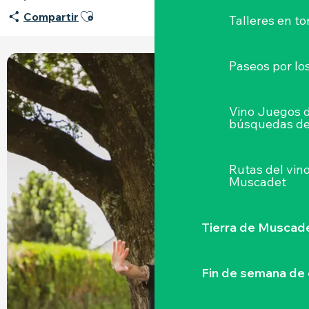
Ajouter aux favoris
Compartir
Talleres
en to
Paseos por lo
Vino Juegos 
búsquedas de
Rutas del vin
Muscadet
Tierra de Muscad
Fin de semana de 