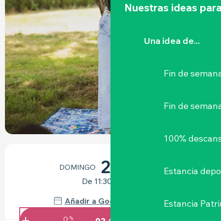
Nuestras ideas para
Una idea de...
Fin de semana
Fin de seman
100% descans
HORARIOS Y DATOS DE CONTACTO
23
DOMINGO
AGOSTO
Estancia depo
De 11:30 a 12:00
Añadir a Google Calendar
Estancia Patr
02 40 80 90
▒▒