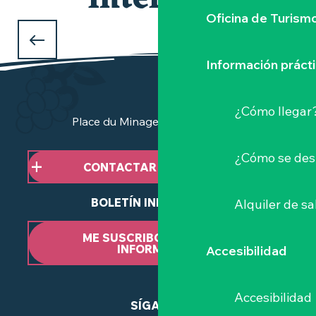
interesar
Oficina de Turism
QUÉ HACER ESTA SEMANA
¿en el Vignoble Nantais?
Información práct
¿Cómo llegar
Place du Minage - 44190 Clisson
¿Cómo se des
CONTACTAR CON NOSOTROS
BOLETÍN INFORMATIVO
Alquiler de sa
ME SUSCRIBO AL BOLETÍN
INFORMATIVO
Accesibilidad
Accesibilidad
SÍGANOS