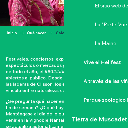
El sitio web d
La "Porte-Vue
Inicio
Qué hacer
Calendario
La Maine
Festivales, conciertos, exposiciones, vendimias,
Vive el Hellfest
espectáculos o mercados gastronómicos… A lo largo
de todo el año, el ##0#### vive con acontecimientos
abiertos al público. Desde las orillas del Loira hasta
A través de las vi
las laderas de Clisson, los eventos tejen un fuerte
vínculo entre naturaleza, cultura y convivencia.
Parque zoológico 
¿Se pregunta qué hacer en el Vignoble Nantais este
fin de semana? ¿O qué hay en la agenda de Clisson?
Manténgase al día de lo que ocurre y lo que está por
Tierra de Muscadet
venir en la Vignoble Nantais con nuestra agenda que
se actualiza automáticamente. Filtre por fecha,