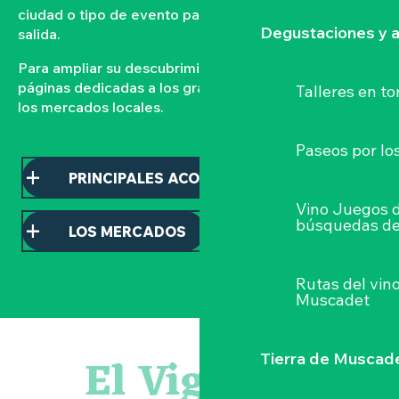
ciudad o tipo de evento para organizar su próxima
Degustaciones y a
salida.
Para ampliar su descubrimiento, consulte nuestras
páginas dedicadas a los grandes acontecimientos y a
Talleres
en to
los mercados locales.
Paseos por lo
PRINCIPALES ACONTECIMIENTOS
Vino Juegos 
búsquedas de
LOS MERCADOS
Rutas del vin
Muscadet
Visite guidée : les essentiels de Clisson
Parcours touche-à-tout en famille
El Vignoble
Tierra de Muscad
Visite guidée « Histoire d'un jardin pittoresque »
« Veduta, les palais oubliés d'Italie » Thomas Jorion