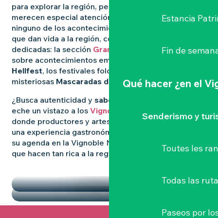
para explorar la región, pero algunas experiencias
merecen especial atención. Para no perderse
Estancia Patr
ninguno de los acontecimientos más destacados
que dan vida a la región, consulte nuestras páginas
dedicadas: la sección
Grandes Eventos
le informa
Fin de semana
sobre acontecimientos emblemáticos como
el
Hellfest
, los festivales folclóricos salvajes y las
misteriosas
Mascaradas de Clisson
.
Qué hacer
¿en el V
¿Busca autenticidad y
sabores locales
? Entonces
eche un vistazo a los
Vignoble Nantais Mercados
,
Senderismo y tur
donde productores y artesanos se reúnen para vivir
una experiencia gastronómica de convivencia. Llene
su agenda en la Vignoble Nantais con las pepitas
Toutes les r
que hacen tan rica a la región.
DESTACADOS
LOS MERCADOS
Todas las ruta
Paseos por lo