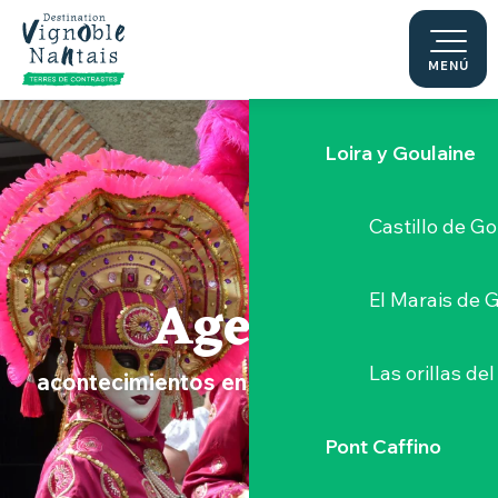
Le Moulin du 
Aller
au
contenu
MENÚ
Sèvre Nantai
principal
Loira y Goulaine
Castillo de G
Agenda
El Marais de 
Las orillas del
acontecimientos en el Vignoble Nantais
Pont Caffino